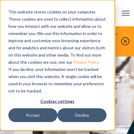
This website stores cookies on your computer.
Open m
お問い合わせ
Show submenu
These cookies are used to collect information about
how you interact with our website and allow us to
お客様が製造するものを、私たちがシミュレーシ
remember you. We use this information in order to
improve and customize your browsing experience
ョンします。
今すぐ無料デモをお申し込みください。
and for analytics and metrics about our visitors both
on this website and other media. To find out more
about the cookies we use, see our
Privacy Policy
.
If you decline, your information won’t be tracked
when you visit this website. A single cookie will be
used in your browser to remember your preference
not to be tracked.
Cookies settings
Accept
Decline