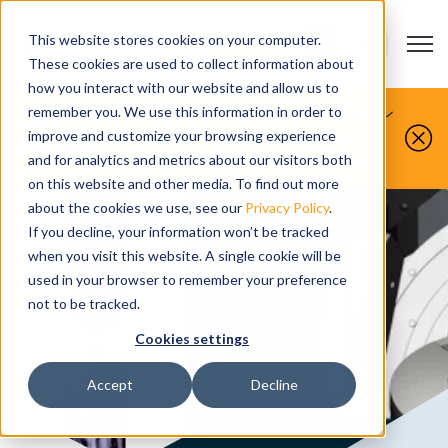
This website stores cookies on your computer.
Open m
お問い合わせ
Show submenu
These cookies are used to collect information about
how you interact with our website and allow us to
お客様が製造するものを、私たちがシミュレーシ
remember you. We use this information in order to
improve and customize your browsing experience
ョンします。
今すぐ無料デモをお申し込みください。
and for analytics and metrics about our visitors both
on this website and other media. To find out more
about the cookies we use, see our
Privacy Policy
.
If you decline, your information won’t be tracked
when you visit this website. A single cookie will be
used in your browser to remember your preference
not to be tracked.
Cookies settings
Accept
Decline