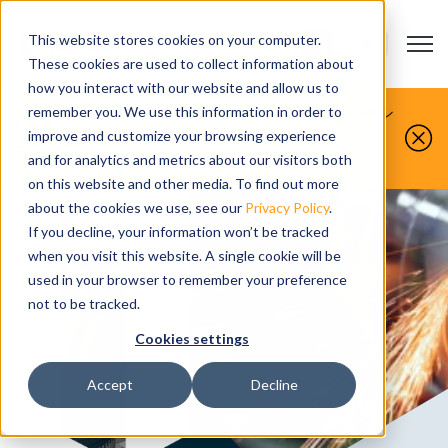
This website stores cookies on your computer.
Open m
お問い合わせ
Show submenu
These cookies are used to collect information about
how you interact with our website and allow us to
お客様が製造するものを、私たちがシミュレーシ
remember you. We use this information in order to
improve and customize your browsing experience
ョンします。
今すぐ無料デモをお申し込みください。
and for analytics and metrics about our visitors both
on this website and other media. To find out more
about the cookies we use, see our
Privacy Policy
.
If you decline, your information won’t be tracked
when you visit this website. A single cookie will be
used in your browser to remember your preference
not to be tracked.
Cookies settings
Accept
Decline