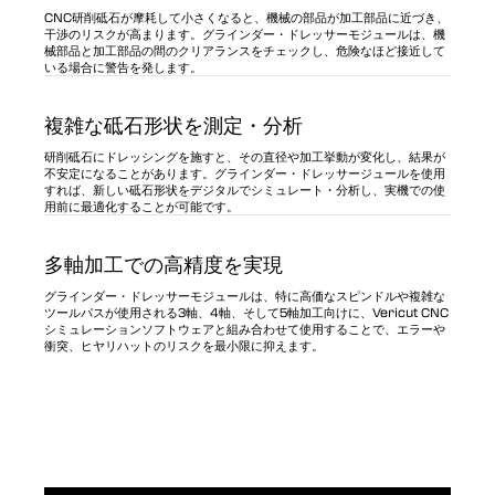
CNC研削砥石が摩耗して小さくなると、機械の部品が加工部品に近づき、
干渉のリスクが高まります。グラインダー・ドレッサーモジュールは、機
械部品と加工部品の間のクリアランスをチェックし、危険なほど接近して
いる場合に警告を発します。
複雑な砥石形状を測定・分析
研削砥石にドレッシングを施すと、その直径や加工挙動が変化し、結果が
不安定になることがあります。グラインダー・ドレッサージュールを使用
すれば、新しい砥石形状をデジタルでシミュレート・分析し、実機での使
用前に最適化することが可能です。
多軸加工での高精度を実現
グラインダー・ドレッサーモジュールは、特に高価なスピンドルや複雑な
ツールパスが使用される3軸、4軸、そして5軸加工向けに、Vericut CNC
シミュレーションソフトウェアと組み合わせて使用することで、エラーや
衝突、ヒヤリハットのリスクを最小限に抑えます。