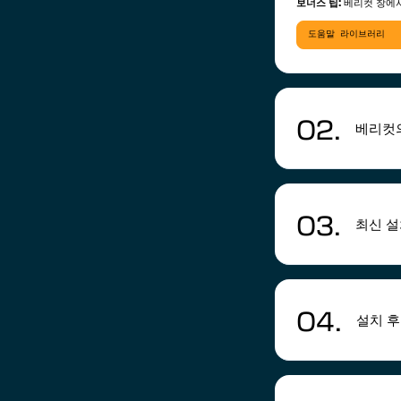
보너스 팁:
베리컷 창에서
도움말 라이브러리
02.
베리컷의
03.
최신 설
04.
설치 후