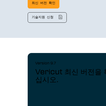
Vericut AUTO-DIFF™
최신 버전 확인
장비 프로빙
기술지원 신청
그라인더 드레싱
Force 최적화
Vericut Machine Connectivity
Vericut 인터페이스
적층 제조 시뮬레이션 소프트웨어
복합소재 적층가공 솔루션
Version 9.7
Vericut 최신 버전을
십시오.
복합소재 적층가공 시뮬레이션
(VCS)
복합소재 적층가공 프로그래밍
(VCP)
Optimizer