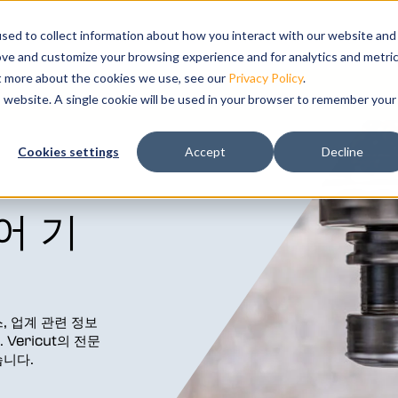
Show submenu for 제품
제품
Show submenu for 솔루션
솔루션
Show submenu for 리소스
리소스
교육
Show subm
지원
sed to collect information about how you interact with our website and
ove and customize your browsing experience and for analytics and metri
ut more about the cookies we use, see our
Privacy Policy
.
요
is website. A single cookie will be used in your browser to remember your
성하여 가공의
Cookies settings
Accept
Decline
레이션 및 분석
어 기
 업계 관련 정보
Vericut의 전문
니다.