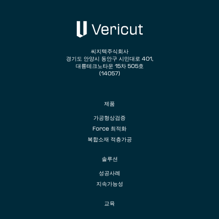
씨지텍주식회사
경기도 안양시 동안구 시민대로 401,
대륭테크노타운 15차 505호
(14057)
제품
가공형상검증
Force 최적화
복합소재 적층가공
솔루션
성공사례
지속가능성
교육