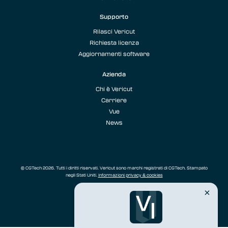
Supporto
Rilasci Vericut
Richiesta licenza
Aggiornamenti software
Azienda
Chi è Vericut
Carriere
Vue
News
© CGTech 2026. Tutti i diritti riservati. Vericut sono marchi registrati di CGTech. Stampato
negli Stati Uniti.
Informazioni privacy & cookies