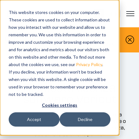
This website stores cookies on your computer.
Open m
CONTATTACI
Show submenu
These cookies are used to collect information about
how you interact with our website and allow us to
Voi lavorate le parti, noi le simuliamo.
remember you. We use this information in order to
improve and customize your browsing experience
Prenota un demo gratuita oggi stesso.
and for analytics and metrics about our visitors both
on this website and other media. To find out more
about the cookies we use, see our
Privacy Policy
.
If you decline, your information won’t be tracked
SUPPORTO
when you visit this website. A single cookie will be
Richiesta licenza
used in your browser to remember your preference
software Vericut
not to be tracked.
Cookies settings
Se desiderate richiedere una nuova licenza
Accept
Decline
software, trasferire una licenza preesistente o
avete altre richieste che riguardino la licenza,
abbiamo la soluzione per voi.