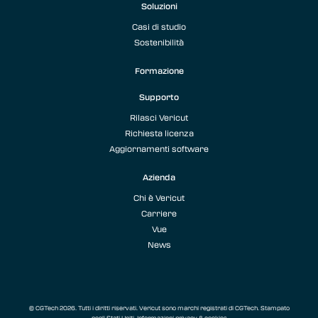
Soluzioni
Casi di studio
Sostenibilità
Formazione
Supporto
Rilasci Vericut
Richiesta licenza
Aggiornamenti software
Azienda
Chi è Vericut
Carriere
Vue
News
© CGTech 2026. Tutti i diritti riservati. Vericut sono marchi registrati di CGTech. Stampato
negli Stati Uniti.
Informazioni privacy & cookies