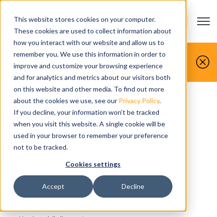
This website stores cookies on your computer.
Open m
CONTATTACI
Show submenu
These cookies are used to collect information about
how you interact with our website and allow us to
Voi lavorate le parti, noi le simuliamo.
remember you. We use this information in order to
improve and customize your browsing experience
Prenota un demo gratuita oggi stesso.
and for analytics and metrics about our visitors both
on this website and other media. To find out more
about the cookies we use, see our
Privacy Policy
.
If you decline, your information won’t be tracked
Richiesta rapida
when you visit this website. A single cookie will be
used in your browser to remember your preference
not to be tracked.
Cookies settings
Accept
Decline