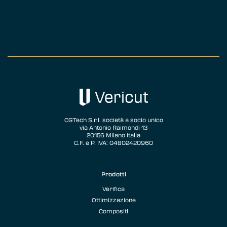
CGTech S.r.l. società a socio unico
via Antonio Raimondi 13
20156 Milano Italia
C.F. e P. IVA: 04802420960
Prodotti
Verifica
Ottimizzazione
Compositi