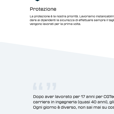
Protezione
La protezione è la nostra priorità. Lavoriamo instancabilm
dare ai dipendenti la sicurezza di effettuare sempre il tag
vengono lavorati per la prima volta.
Dopo aver lavorato per 17 anni per CGTech e aver trascor
carriera in ingegneria (quasi 40 anni), gli ultimi 17 anni son
Ogni giorno è diverso, non sai mai su cosa lavorerai quan