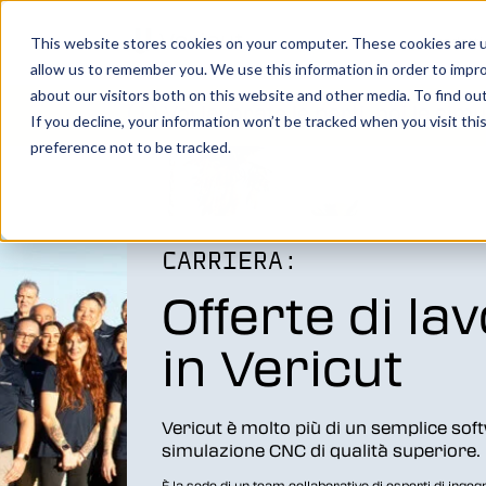
Show su
Prodotti
This website stores cookies on your computer. These cookies are u
allow us to remember you. We use this information in order to impr
about our visitors both on this website and other media. To find o
Voi lavorate le parti, noi le sim
If you decline, your information won’t be tracked when you visit th
preference not to be tracked.
Il potente software di verifica, simulazione
CNC Vericut crea un gemello digitale identi
vostra macchina, consentendovi di spinger
sforzi produttivi a un livello superiore.
CARRIERA:
Offerte di la
PER SAPERNE DI PIÙ
in Vericut
Vericut Verification
Vericut è molto più di un semplice sof
Vericut CNC Simulation
simulazione CNC di qualità superiore.
Vericut Multi Axis
È la sede di un team collaborativo di esperti di inge