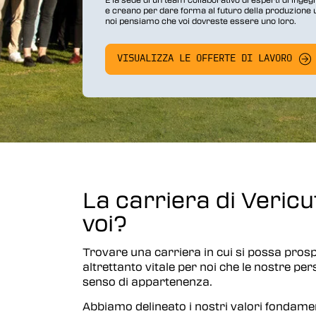
e creano per dare forma al futuro della produzione un
Vericut AUTO-DIFF™
noi pensiamo che voi dovreste essere uno loro.
Vericut Machine Probing
VISUALIZZA LE OFFERTE DI LAVORO
Vericut Grinder Dressing
Vericut Force Optimization
Vericut Machine Connectivity
Vericut Interfacce
Vericut Composites
La carriera di Vericu
voi?
Vericut Composite Simulation
(VCS)
Trovare una carriera in cui si possa prosp
Vericut Composite Programming
altrettanto vitale per noi che le nostre p
(VCP)
senso di appartenenza.
Vericut Optimizer
Abbiamo delineato i nostri valori fondamen