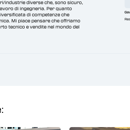
rse che, sono sicuro,
eria. Per quanto
Gavin Bridger
competenze che
Responsabile dell'assiste
ensare che offriamo
endite nel mondo del
: