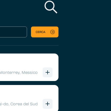
CERCA
Monterrey, Messico
i-do, Corea del Sud