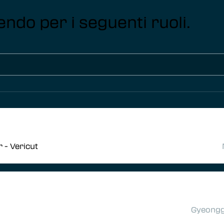
do per i seguenti ruoli.
 - Vericut
Gyeongg