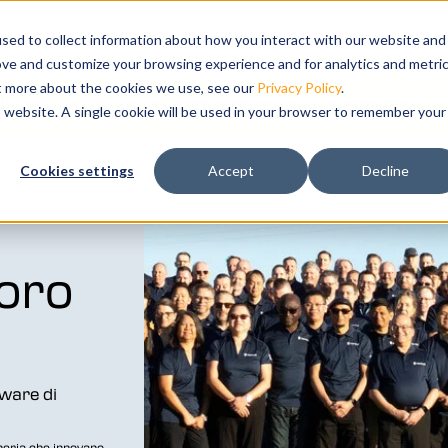
bmenu for Prodotti
Show submenu for Soluzioni
Soluzioni
Formazione
Show submenu for Su
Supporto
Sh
Az
sed to collect information about how you interact with our website and
ove and customize your browsing experience and for analytics and metri
ut more about the cookies we use, see our
Privacy Policy
.
uliamo.
Prenota un demo gratuita oggi stesso.
is website. A single cookie will be used in your browser to remember your
 e analisi
Cookies settings
Accept
Decline
co della
e i vostri
voro
tware di
gneria che innovano