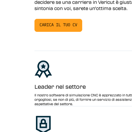
decidere se una carriera in Vericut è giust
Vericut Drilling & Fastening
(VDAF)
sintonia con voi, sarete un'ottima scelta.
Vericut Post Processing
(Icam Post Processors)
CARICA IL TUO CV
Vericut Reviewer
Vericut AI
Leader nel settore
Il nostro software di simulazione CNC è apprezzato in tutt
orgogliosi, se non di più, di fornire un servizio di assiste
aspettative del settore.