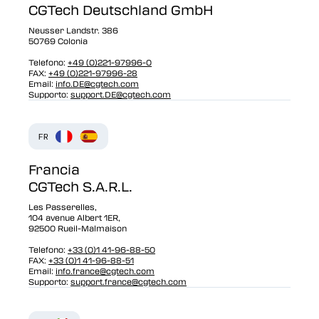
CGTech Deutschland GmbH
Neusser Landstr. 386
50769 Colonia
Telefono:
+49 (0)221-97996-0
FAX:
+49 (0)221-97996-28
Email:
info.DE@cgtech.com
Supporto:
support.DE@cgtech.com
Francia
CGTech S.A.R.L.
Les Passerelles,
104 avenue Albert 1ER,
92500 Rueil-Malmaison
Telefono:
+33 (0)1 41-96-88-50
FAX:
+33 (0)1 41-96-88-51
Email:
info.france@cgtech.com
Supporto:
support.france@cgtech.com