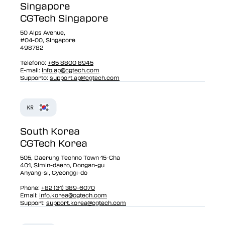
Singapore
CGTech Singapore
50 Alps Avenue,
#04-00, Singapore
498782
Telefono:
+65 8800 8945
E-mail:
info.ap@cgtech.com
Supporto:
support.ap@cgtech.com
South Korea
CGTech Korea
505, Daerung Techno Town 15-Cha
401, Simin-daero, Dongan-gu
Anyang-si, Gyeonggi-do
Phone:
+82 (31) 389-6070
Email:
info.korea@cgtech.com
Support:
support.korea@cgtech.com