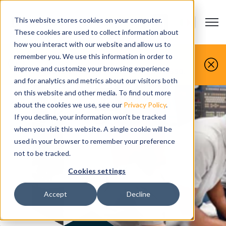
This website stores cookies on your computer.
Open m
CONTATTACI
Show submenu
These cookies are used to collect information about
how you interact with our website and allow us to
Voi lavorate le parti, noi le simuliamo.
remember you. We use this information in order to
improve and customize your browsing experience
Prenota un demo gratuita oggi stesso.
and for analytics and metrics about our visitors both
on this website and other media. To find out more
about the cookies we use, see our
Privacy Policy
.
If you decline, your information won’t be tracked
when you visit this website. A single cookie will be
used in your browser to remember your preference
not to be tracked.
Cookies settings
Accept
Decline