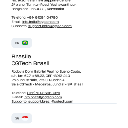
No. 9/36, Vaishnavi Sapphire Centre
2° piano, Tumkur Road, Yeshawanthpur,
Bangalore - 560022 , Karnataka
Telefono:
+91- 91084 04780
Email:
info.india@cgtech.com
Supporto:
support.india@cgtech.com
Brasile
CGTech Brasil
Rodovia Dom Gabriel Paulino Bueno Couto,
s/n, km 67,7 a 68,22, CEP 13212-240
Polo Industriale, lote 3, Quadra A
Sala CGTech - Medeiros, Jundiaí - SP, Brasil
Telefono:
(+55) 11 98686-0511
E-mail:
info.brazil@cgtech.com
Supporto:
support.brazil@cgtech.com