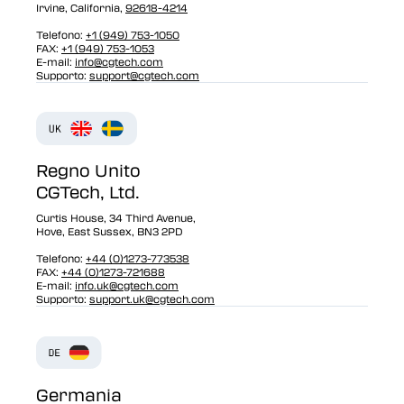
Irvine, California,
92618-4214
Telefono:
+1 (949) 753-1050
FAX:
+1 (949) 753-1053
E-mail:
info@cgtech.com
Supporto:
support@cgtech.com
Regno Unito
CGTech, Ltd.
Curtis House, 34 Third Avenue,
Hove, East Sussex, BN3 2PD
Telefono:
+44 (0)1273-773538
FAX:
+44 (0)1273-721688
E-mail:
info.uk@cgtech.com
Supporto:
support.uk@cgtech.com
Germania