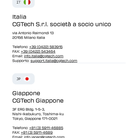
Italia
CGTech S.r.l. società a socio unico
via Antonio Raimondi 13
20156 Milano Italia
Telefono:
+39 (0422) 583915
FAX:
+39 (0422) 543464
Email:
info.italia@cgtech.com
Supporto:
support.italia@cgtech.com
Giappone
CGTech Giappone
3F ERG Bldg. 1-5-3,
Nishi-Ikebukuro, Toshima-ku
Tokyo, Giappone 171-0021
Telefono:
+81 (3) 5911-46885
FAX:
+81 (3) 5911-4689
Email:
info.japan@cgtech.com