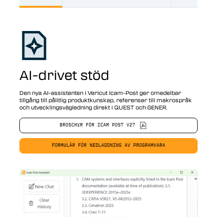
AI-drivet stöd
Den nya AI-assistenten i Vericut Icam-Post ger omedelbar
tillgång till pålitlig produktkunskap, referenser till makrospråk
och utvecklingsvägledning direkt i QUEST och GENER.
BROSCHYR FÖR ICAM POST V27
FORMULÄR FÖR NEDLADDNING AV PROGRAMVARA