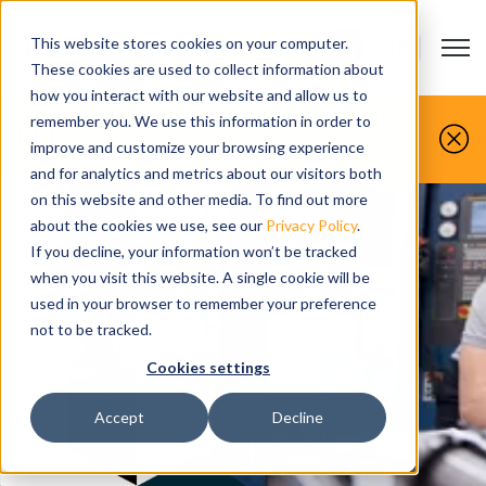
This website stores cookies on your computer.
Open m
KONTAKTA-OSS
Show submenu
These cookies are used to collect information about
how you interact with our website and allow us to
Du gör det, vi simulerar det.
remember you. We use this information in order to
improve and customize your browsing experience
Boka din gratis demo idag
and for analytics and metrics about our visitors both
on this website and other media. To find out more
about the cookies we use, see our
Privacy Policy
.
If you decline, your information won’t be tracked
when you visit this website. A single cookie will be
used in your browser to remember your preference
not to be tracked.
Cookies settings
Accept
Decline