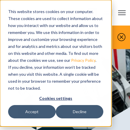
This website stores cookies on your computer.
Open m
KONTAKTA-OSS
Show submenu
These cookies are used to collect information about
how you interact with our website and allow us to
Du gör det, vi simulerar det.
remember you. We use this information in order to
improve and customize your browsing experience
Boka din gratis demo idag
and for analytics and metrics about our visitors both
on this website and other media. To find out more
about the cookies we use, see our
Privacy Policy
.
If you decline, your information won’t be tracked
when you visit this website. A single cookie will be
used in your browser to remember your preference
not to be tracked.
Cookies settings
Accept
Decline