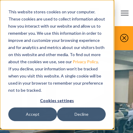
This website stores cookies on your computer.
Open m
KONTAKTA-OSS
Show submenu
These cookies are used to collect information about
how you interact with our website and allow us to
Du gör det, vi simulerar det.
remember you. We use this information in order to
improve and customize your browsing experience
Boka din gratis demo idag
and for analytics and metrics about our visitors both
on this website and other media. To find out more
about the cookies we use, see our
Privacy Policy
.
If you decline, your information won’t be tracked
when you visit this website. A single cookie will be
used in your browser to remember your preference
not to be tracked.
Cookies settings
Accept
Decline