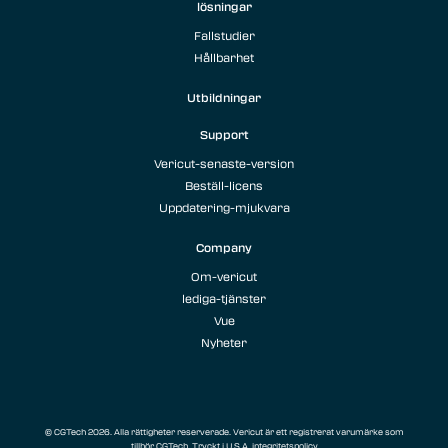
lösningar
Fallstudier
Hållbarhet
Utbildningar
Support
Vericut-senaste-version
Beställ-licens
Uppdatering-mjukvara
Company
Om-vericut
lediga-tjänster
Vue
Nyheter
© CGTech 2026. Alla rättigheter reserverade. Vericut är ett registrerat varumärke som
tillhör CGTech. Tryckt i U.S.A.
integritetspolicy