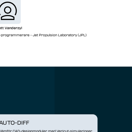
tt Vanderzyl
programmerare - Jet Propulsion Laboratory (JPL)
AUTO-DIFF
Jämför CAD-designmoduler med Vericut-simuleringar