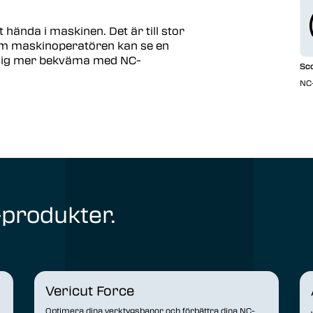
hända i maskinen. Det är till stor
som maskinoperatören kan se en
r sig mer bekväma med NC-
Sco
NC-
-produkter.
Vericut Force
Optimera dina verktygsbanor och förbättra dina NC-