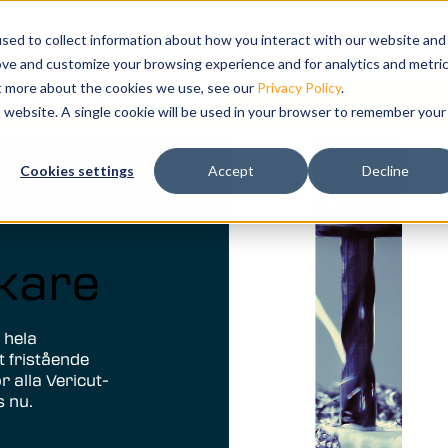
u for Produkter
Show submenu for lösningar
lösningar
Utbildningar
Show submenu for Supp
Support
Show
Comp
sed to collect information about how you interact with our website and
ove and customize your browsing experience and for analytics and metri
ut more about the cookies we use, see our
Privacy Policy
.
ka din gratis demo idag
is website. A single cookie will be used in your browser to remember your
ation and
Cookies settings
Accept
Decline
tal twin of
kare
 hela
t fristående
 alla Vericut-
 nu.