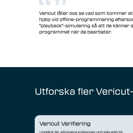
Vericut låter oss se vad som kommer att 
hjälp vid offline-programmering efter
"playback"-simulering så att de känne
programmet när de bearbetar.
Utforska fler Vericut
Vericut Verifiering
Upptäck fel, eliminera kollisioner och säg adjö till