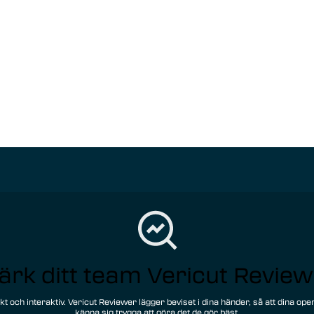
ärk ditt team Vericut Review
t och interaktiv. Vericut Reviewer lägger beviset i dina händer, så att dina op
känna sig trygga att göra det de gör bäst.