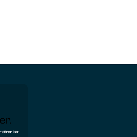
er.
eratörer kan