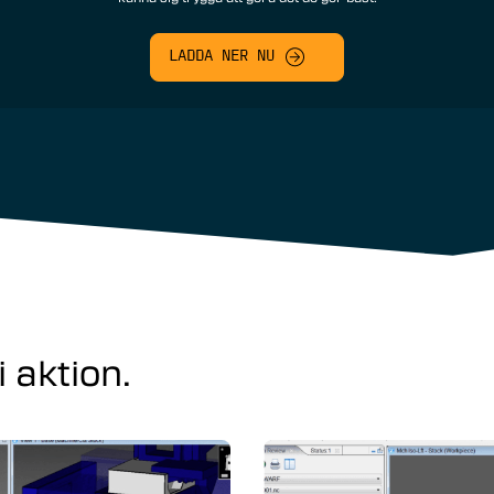
LADDA NER NU
 aktion.