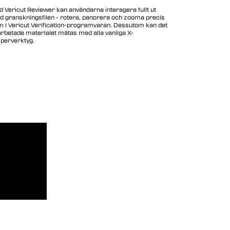
 Vericut Reviewer kan användarna interagera fullt ut
 granskningsfilen - rotera, panorera och zooma precis
 i Vericut Verification-programvaran. Dessutom kan det
rbetade materialet mätas med alla vanliga X-
iperverktyg.