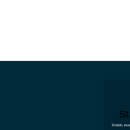
St
Snabb, exak