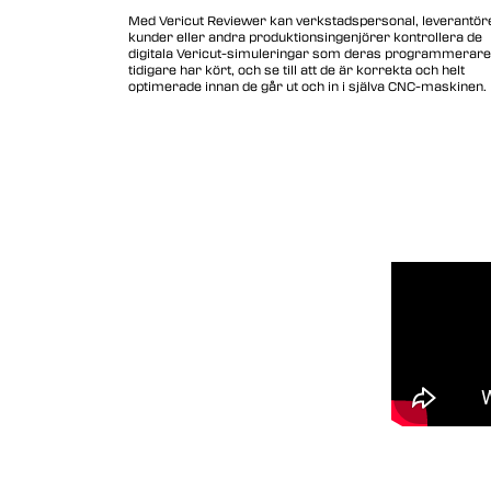
Vericut Drilling & Fastening
Med Vericut Reviewer kan verkstadspersonal, leverantöre
(VDAF)
kunder eller andra produktionsingenjörer kontrollera de
digitala Vericut-simuleringar som deras programmerare
Vericut Icam Post
tidigare har kört, och se till att de är korrekta och helt
optimerade innan de går ut och in i själva CNC-maskinen.
Vericut Reviewer
Vericut AI