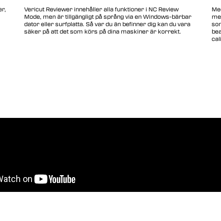
r,
Vericut Reviewer innehåller alla funktioner i NC Review
Med
Mode, men är tillgängligt på språng via en Windows-bärbar
med
dator eller surfplatta. Så var du än befinner dig kan du vara
som
säker på att det som körs på dina maskiner är korrekt.
bea
cal