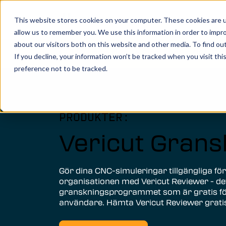
Show submen
Produkter
This website stores cookies on your computer. These cookies are u
allow us to remember you. We use this information in order to impr
about our visitors both on this website and other media. To find o
Du gör det, vi simulerar det.
Bo
If you decline, your information won’t be tracked when you visit th
preference not to be tracked.
Vericut’s powerful CNC verification, simul
analysis software creates an identical digi
your machine, allowing you to take your
manufacturing efforts to the next level.
PRODUKTER:
Vericut Grans
LÄS MER
Vericut Verification
Gör dina CNC-simuleringar tillgängliga för
organisationen med Vericut Reviewer - de
granskningsprogrammet som är gratis för
Vericut CNC Simulation
användare. Hämta Vericut Reviewer gratis
Vericut Multi Axis