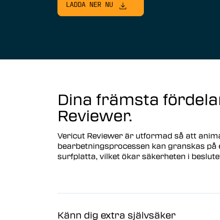
LADDA NER NU
Vericut AUTO-DIFF™
Vericut Machine Probing
Vericut Grinder Dressing
Vericut Force Optimization
Vericut Machine Connectivity
Dina främsta fördela
Vericut gränssnitt
Reviewer.
Komposit-mjukvara
Vericut Reviewer är utformad så att anim
bearbetningsprocessen kan granskas på 
Komposit-simulering-mjukvara
surfplatta, vilket ökar säkerheten i beslute
(VCS)
Komposit-programmering-mjukvara
(VCP)
Vericut Optimizer
Känn dig extra självsäker