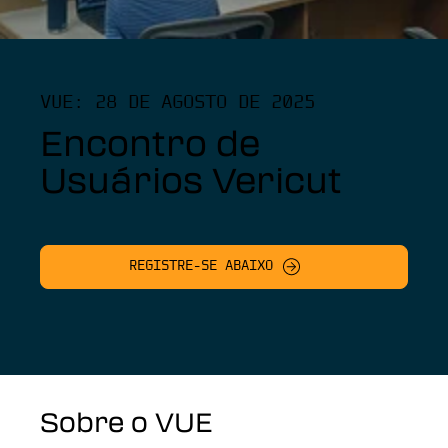
VUE: 28 DE AGOSTO DE 2025
Encontro de
Usuários Vericut
REGISTRE-SE ABAIXO
Sobre o VUE