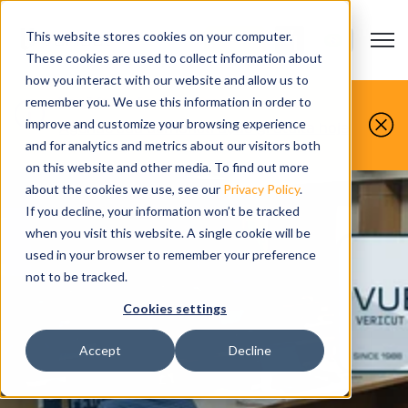
This website stores cookies on your computer.
Open m
CONTATO
Show submenu
These cookies are used to collect information about
how you interact with our website and allow us to
Você faz, nós simulamos.
remember you. We use this information in order to
improve and customize your browsing experience
Agende sua demonstração gratuita hoje
mesmo.
and for analytics and metrics about our visitors both
on this website and other media. To find out more
about the cookies we use, see our
Privacy Policy
.
If you decline, your information won’t be tracked
when you visit this website. A single cookie will be
used in your browser to remember your preference
not to be tracked.
Cookies settings
Accept
Decline