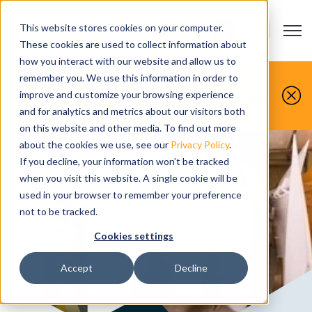
This website stores cookies on your computer.
Open m
CONTATO
Show submenu
These cookies are used to collect information about
how you interact with our website and allow us to
Você faz, nós simulamos.
remember you. We use this information in order to
improve and customize your browsing experience
Agende sua demonstração gratuita hoje
mesmo.
and for analytics and metrics about our visitors both
on this website and other media. To find out more
about the cookies we use, see our
Privacy Policy
.
If you decline, your information won’t be tracked
when you visit this website. A single cookie will be
used in your browser to remember your preference
not to be tracked.
Cookies settings
Accept
Decline