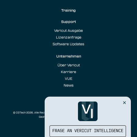
Training
Support
Vericut Ausgabe
Lizenzanfrage
Software Updates
Unternehmen
Über Vericut
Karriere
VUE
News
© CGTech 2026. Alle Rechte vorbehalten. Vericut sind eingetragene Marken von CGTech.
Gedruckt in den USA.
Datenschutz
|
Impressum
FRAGE AN VERICUT INTELLIGENCE