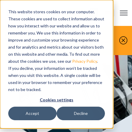
This website stores cookies on your computer.
Open m
KONTAKT
Show submenu
These cookies are used to collect information about
how you interact with our website and allow us to
Sie machen es, wir simulieren es.
remember you. We use this information in order to
improve and customize your browsing experience
Buchen Sie noch heute Ihre kostenlose
Demo.
and for analytics and metrics about our visitors both
on this website and other media. To find out more
about the cookies we use, see our
Privacy Policy
.
If you decline, your information won’t be tracked
when you visit this website. A single cookie will be
used in your browser to remember your preference
not to be tracked.
Cookies settings
Accept
Decline