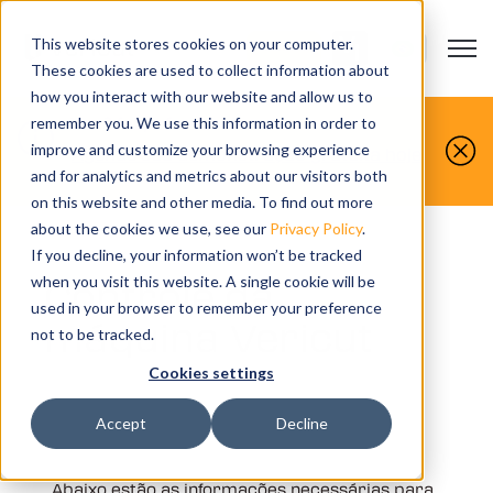
This website stores cookies on your computer.
Open m
CONTATO
Show submenu
These cookies are used to collect information about
how you interact with our website and allow us to
Você faz, nós simulamos.
remember you. We use this information in order to
improve and customize your browsing experience
Agende sua demonstração gratuita hoje
mesmo.
and for analytics and metrics about our visitors both
on this website and other media. To find out more
about the cookies we use, see our
Privacy Policy
.
If you decline, your information won’t be tracked
Controle da
when you visit this website. A single cookie will be
used in your browser to remember your preference
máquina Vericut
not to be tracked.
Cookies settings
Accept
Decline