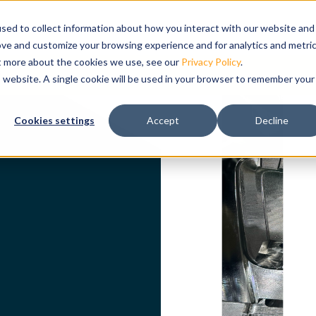
Show submenu for 제품
제품
Show submenu for 솔루션
솔루션
Show submenu for 리소스
리소스
교육
Show subm
지원
sed to collect information about how you interact with our website and
ove and customize your browsing experience and for analytics and metri
ut more about the cookies we use, see our
Privacy Policy
.
요
is website. A single cookie will be used in your browser to remember your
성하여 가공의
Cookies settings
Accept
Decline
레이션 및 분석
한
션