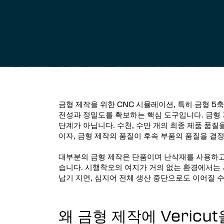
Vericut AUTO-DIFF™
장비 프로빙
그라인더 드레싱
Force 최적화
Vericut Machine Connectivity
Vericut 인터페이스
금형 제작을 위한 CNC 시뮬레이션, 특히 금형 5
적층 제조 시뮬레이션 소프트웨어
전성과 정밀도를 확보하는 핵심 도구입니다. 금형 
단계가 아닙니다. 수천, 수만 개의 최종 제품 품
복합소재 적층가공 솔루션
이자, 금형 제작의 품질이 후속 부품의 품질을 결
대부분의 금형 제작은 단품이며 난삭재를 사용하고
복합소재 적층가공 시뮬레이션
습니다. 시행착오의 여지가 거의 없는 환경에서는 
(VCS)
납기 지연, 심지어 전체 생산 중단으로도 이어질 
복합소재 적층가공 프로그래밍
(VCP)
왜 금형 제작에 Vericu
Optimizer