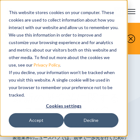
Open m
お問い合わせ
This website stores cookies on your computer. These
cookies are used to collect information about how you
interact with our website and allow us to remember you.
お客様が製造するものを、私たちがシミュレーシ
We use this information in order to improve and
ョンします。
customize your browsing experience and for analytics
今すぐ無料デモをお申し込みください。
and metrics about our visitors both on this website and
other media. To find out more about the cookies we
use, see our
Privacy Policy
.
If you decline, your information won’t be tracked when
you visit this website. A single cookie will be used in
ニュースレター:
your browser to remember your preference not to be
最新の製造業に関する
tracked.
ニュースをチェック
Cookies settings
Accept
Decline
最新の洞察、更新情報、そしてVericutソフトウェアに関
する情報をお探しなら、こちらをご覧ください。
製造業界のニュースハブでは、競争で一歩先を行くための