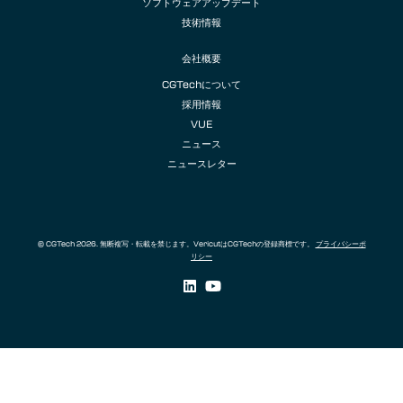
ソフトウェアアップデート
技術情報
会社概要
CGTechについて
採用情報
VUE
ニュース
ニュースレター
© CGTech 2026. 無断複写・転載を禁じます。VericutはCGTechの登録商標です。
プライバシーポ
リシー