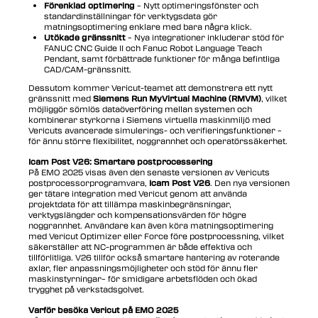
Förenklad optimering
– Nytt optimeringsfönster och
standardinställningar för verktygsdata gör
matningsoptimering enklare med bara några klick.
Utökade gränssnitt
– Nya integrationer inkluderar stöd för
FANUC CNC Guide II och Fanuc Robot Language Teach
Pendant, samt förbättrade funktioner för många befintliga
CAD/CAM-gränssnitt.
Dessutom kommer Vericut-teamet att demonstrera ett nytt
gränssnitt med
Siemens Run MyVirtual Machine (RMVM)
, vilket
möjliggör sömlös dataöverföring mellan systemen och
kombinerar styrkorna i Siemens virtuella maskinmiljö med
Vericuts avancerade simulerings- och verifieringsfunktioner –
för ännu större flexibilitet, noggrannhet och operatörssäkerhet.
Icam Post V26: Smartare postprocessering
På EMO 2025 visas även den senaste versionen av Vericuts
postprocessorprogramvara,
Icam Post V26
. Den nya versionen
ger tätare integration med Vericut genom att använda
projektdata för att tillämpa maskinbegränsningar,
verktygslängder och kompensationsvärden för högre
noggrannhet. Användare kan även köra matningsoptimering
med Vericut Optimizer eller Force före postprocessning, vilket
säkerställer att NC-programmen är både effektiva och
tillförlitliga. V26 tillför också smartare hantering av roterande
axlar, fler anpassningsmöjligheter och stöd för ännu fler
maskinstyrningar– för smidigare arbetsflöden och ökad
trygghet på verkstadsgolvet.
Varför besöka Vericut på EMO 2025