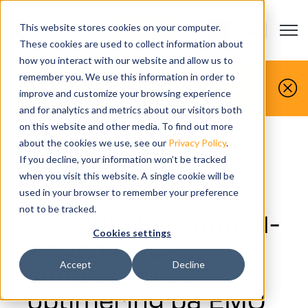
This website stores cookies on your computer.
Open m
KONTAKTA-OSS
Show submenu
These cookies are used to collect information about
how you interact with our website and allow us to
Du gör det, vi simulerar det.
remember you. We use this information in order to
improve and customize your browsing experience
Boka din gratis demo idag
and for analytics and metrics about our visitors both
on this website and other media. To find out more
about the cookies we use, see our
Privacy Policy
.
If you decline, your information won’t be tracked
NEWS
when you visit this website. A single cookie will be
used in your browser to remember your preference
not to be tracked.
Vericut visar upp AI-
Cookies settings
driven CNC-
simulering och
Accept
Decline
optimering på EMO