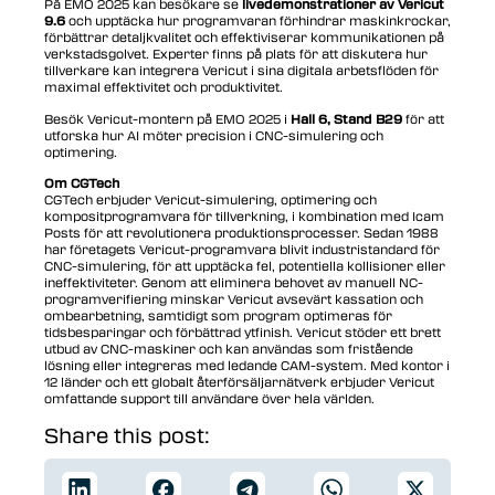
På EMO 2025 kan besökare se
livedemonstrationer av Vericut
9.6
och upptäcka hur programvaran förhindrar maskinkrockar,
förbättrar detaljkvalitet och effektiviserar kommunikationen på
verkstadsgolvet. Experter finns på plats för att diskutera hur
tillverkare kan integrera Vericut i sina digitala arbetsflöden för
maximal effektivitet och produktivitet.
Besök Vericut-montern på EMO 2025 i
Hall 6, Stand B29
för att
utforska hur AI möter precision i CNC-simulering och
optimering.
Om CGTech
CGTech erbjuder Vericut-simulering, optimering och
kompositprogramvara för tillverkning, i kombination med Icam
Posts för att revolutionera produktionsprocesser. Sedan 1988
har företagets Vericut-programvara blivit industristandard för
CNC-simulering, för att upptäcka fel, potentiella kollisioner eller
ineffektiviteter. Genom att eliminera behovet av manuell NC-
programverifiering minskar Vericut avsevärt kassation och
ombearbetning, samtidigt som program optimeras för
tidsbesparingar och förbättrad ytfinish. Vericut stöder ett brett
utbud av CNC-maskiner och kan användas som fristående
lösning eller integreras med ledande CAM-system. Med kontor i
12 länder och ett globalt återförsäljarnätverk erbjuder Vericut
omfattande support till användare över hela världen.
Share this post: