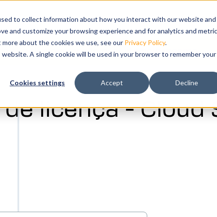
bmenu for Produtos
os
Show submenu for Solucoes
Solucoes
Treinamento
Show submenu for
Suporte
sed to collect information about how you interact with our website and
ove and customize your browsing experience and for analytics and metri
ut more about the cookies we use, see our
Privacy Policy
.
e sua demonstração gratuita hoje mesmo.
is website. A single cookie will be used in your browser to remember your
lação e
Cookies settings
Accept
Decline
tal idêntico
 de licença - Cloud
seus
vel.