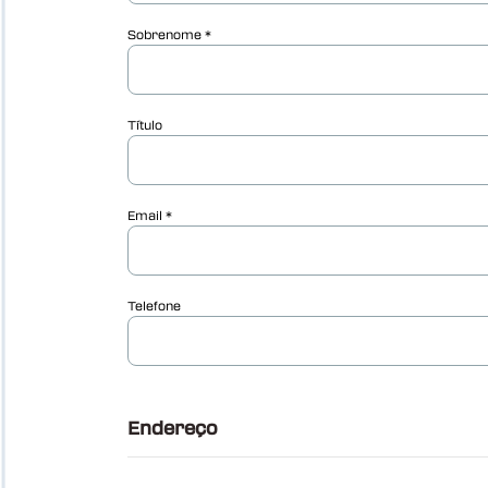
Vericut Perfuracao fixacao
(VDAF)
Vericut Icam Post
Revisor Vericut reviewer
Vericut AI