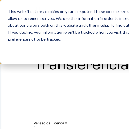
Show su
Produt
This website stores cookies on your computer. These cookies are u
allow us to remember you. We use this information in order to impr
about our visitors both on this website and other media. To find o
Você faz, nós simulamos.
Agend
If you decline, your information won’t be tracked when you visit th
preference not to be tracked.
O poderoso software de verificação, simu
análise CNC da Vericut cria um gêmeo digi
Transferência
à sua máquina, permitindo que você leve 
esforços de manufatura para o próximo ní
SAIBA MAIS
Verificação Vericut
Simulação CNC Vericut
Vericut Multi Eixo