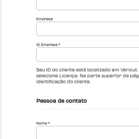
Vericut AUTO-DIFF™
Sondagem de máquina Vericut
Vericut Dressagem-retifica
Vericut Otimizacao-force
Conectividade da máquina Vericut
Interfaces Vericut
Vericut Compositos
Vericut Simulacao-de-compositos
(VCS)
Vericut Programacao de Compositos
(VCP)
Vericut Otimizador