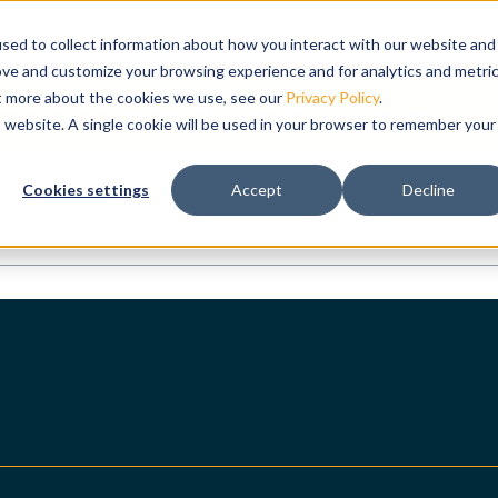
bmenu for Produtos
os
Show submenu for Solucoes
Solucoes
Treinamento
Show submenu for
Suporte
sed to collect information about how you interact with our website and
ove and customize your browsing experience and for analytics and metri
ut more about the cookies we use, see our
Privacy Policy
.
e sua demonstração gratuita hoje mesmo.
is website. A single cookie will be used in your browser to remember your
lação e
Cookies settings
Accept
Decline
tal idêntico
seus
utomática incluído.
vel.
 branco.