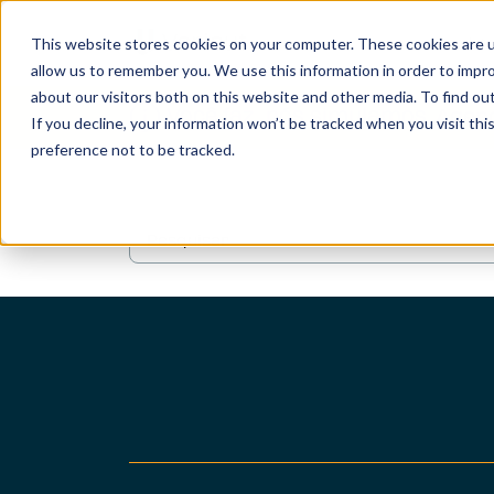
Show su
Produt
This website stores cookies on your computer. These cookies are u
allow us to remember you. We use this information in order to impr
about our visitors both on this website and other media. To find o
Você faz, nós simulamos.
Agend
If you decline, your information won’t be tracked when you visit th
preference not to be tracked.
O poderoso software de verificação, simu
análise CNC da Vericut cria um gêmeo digi
à sua máquina, permitindo que você leve 
Este é um campo de pesquisa com recurso de sugestão a
esforços de manufatura para o próximo ní
Não há sugestões porque o campo de pesquisa está em
SAIBA MAIS
Verificação Vericut
Simulação CNC Vericut
Vericut Multi Eixo