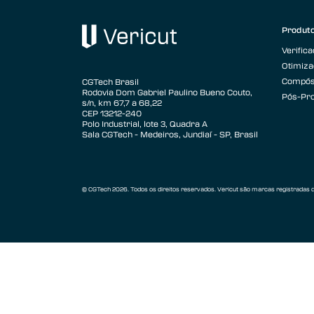
Vericut AUTO-DIFF™
Produt
Sondagem de máquina Vericut
Verific
Otimiz
Vericut Dressagem-retifica
Compós
CGTech Brasil
Rodovia Dom Gabriel Paulino Bueno Couto,
Vericut Otimizacao-force
Pós-Pr
s/n, km 67,7 a 68,22
CEP 13212-240
Conectividade da máquina Vericut
Polo Industrial, lote 3, Quadra A
Sala CGTech - Medeiros, Jundiaí - SP, Brasil
Interfaces Vericut
Vericut Compositos
© CGTech 2026. Todos os direitos reservados. Vericut são marcas registradas
Vericut Simulacao-de-compositos
(VCS)
Vericut Programacao de Compositos
(VCP)
Vericut Otimizador