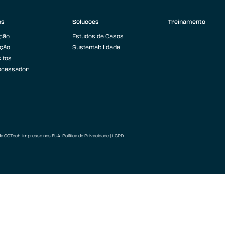
os
Solucoes
Treinamento
ação
Estudos de Casos
ação
Sustentabilidade
itos
ocessador
 da CGTech. Impresso nos EUA.
Política de Privacidade
|
LGPD