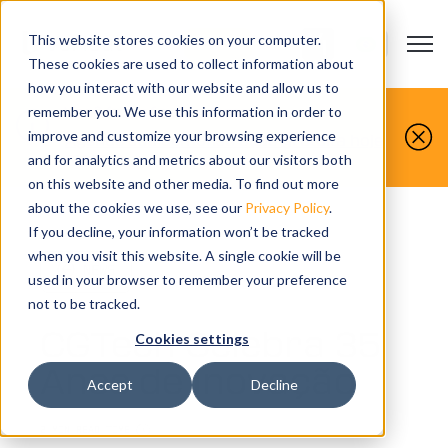
This website stores cookies on your computer.
Open m
CONTATO
Show submenu
These cookies are used to collect information about
how you interact with our website and allow us to
Você faz, nós simulamos.
remember you. We use this information in order to
improve and customize your browsing experience
Agende sua demonstração gratuita hoje
mesmo.
and for analytics and metrics about our visitors both
on this website and other media. To find out more
about the cookies we use, see our
Privacy Policy
.
If you decline, your information won’t be tracked
when you visit this website. A single cookie will be
NEWS
used in your browser to remember your preference
not to be tracked.
CGTech Celebra 35
Cookies settings
Anos de Inovação
Accept
Decline
2 MIN READ TIME