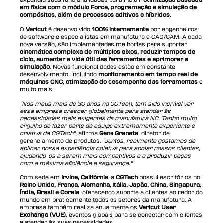
em física com o módulo Force, programação e simulação de
compósitos, além de processos aditivos e híbridos
.
O
Vericut
é desenvolvido
100% internamente
por engenheiros
de software e especialistas em manufatura e CAD/CAM. A cada
nova versão, são implementadas melhorias para suportar
cinemática complexa de múltiplos eixos, reduzir tempos de
ciclo, aumentar a vida útil das ferramentas e aprimorar a
simulação
. Novas funcionalidades estão em constante
desenvolvimento, incluindo
monitoramento em tempo real de
máquinas CNC, otimização do desempenho das ferramentas
e
muito mais.
"Nos meus mais de 30 anos na CGTech, tem sido incrível ver
essa empresa crescer globalmente para atender às
necessidades mais exigentes da manufatura NC. Tenho muito
orgulho de fazer parte da equipe extremamente experiente e
criativa da CGTech",
afirma
Gene Granata
, diretor de
gerenciamento de produtos.
"Juntos, realmente gostamos de
aplicar nossa experiência coletiva para apoiar nossos clientes,
ajudando-os a serem mais competitivos e a produzir peças
com a máxima eficiência e segurança."
Com sede em
Irvine, Califórnia
, a
CGTech
possui escritórios no
Reino Unido, França, Alemanha, Itália, Japão, China, Singapura,
Índia, Brasil e Coreia
, oferecendo suporte a clientes ao redor do
mundo em praticamente todos os setores da manufatura. A
empresa também realiza anualmente os
Vericut User
Exchange (VUE)
, eventos globais para se conectar com clientes
e atender às suas necessidades.