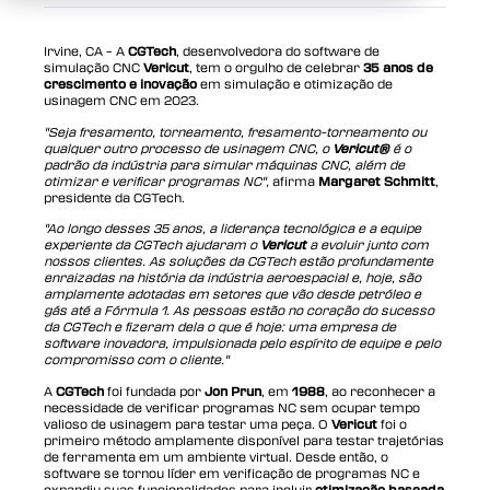
Irvine, CA – A
CGTech
, desenvolvedora do software de
simulação CNC
Vericut
, tem o orgulho de celebrar
35 anos de
crescimento e inovação
em simulação e otimização de
usinagem CNC em 2023.
"Seja fresamento, torneamento, fresamento-torneamento ou
qualquer outro processo de usinagem CNC, o
Vericut®
é o
padrão da indústria para simular máquinas CNC, além de
otimizar e verificar programas NC",
afirma
Margaret Schmitt
,
presidente da CGTech.
"Ao longo desses 35 anos, a liderança tecnológica e a equipe
experiente da CGTech ajudaram o
Vericut
a evoluir junto com
nossos clientes. As soluções da CGTech estão profundamente
enraizadas na história da indústria aeroespacial e, hoje, são
amplamente adotadas em setores que vão desde petróleo e
gás até a Fórmula 1. As pessoas estão no coração do sucesso
da CGTech e fizeram dela o que é hoje: uma empresa de
software inovadora, impulsionada pelo espírito de equipe e pelo
compromisso com o cliente."
A
CGTech
foi fundada por
Jon Prun
, em
1988
, ao reconhecer a
necessidade de verificar programas NC sem ocupar tempo
valioso de usinagem para testar uma peça. O
Vericut
foi o
primeiro método amplamente disponível para testar trajetórias
de ferramenta em um ambiente virtual. Desde então, o
software se tornou líder em verificação de programas NC e
expandiu suas funcionalidades para incluir
otimização baseada