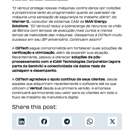
"O Vericut protege nossas máquinas contra danos por colisões
e proporciona tanto ao programador quanto ao operador da
máquina uma sensação de segurança no trabalho diário",
diz
Werner G.
, consultor de sistemas CAM da
MAN Energy
Solutions
.
"[O Vericut] reduz a sobrecarga de recursos no chão
de fábrica com tempos de execução mais curtos e menos
tempo de inatividade das máquinas. Desejamos à CGTech muito
sucesso em seu 35º aniversário. Continuem assim!"
A
CGTech
segue comprometida em fortalecer suas soluções de
verificação e otimização
, além de expandir sua atuação.
Recentemente, passou a oferecer
soluções de pós-
processamento com a ICAM Technologies Corporation (agora
parte da Sandvik) e conectividade via dados reais de
usinagem e desempenho
.
A
CGTech agradece o apoio contínuo de seus clientes
, desde
aqueles que adquiriram recentemente o software até os que
utilizam o
Vericut
desde sua primeira versão. A empresa
continuará aprimorando seu valor para os clientes em todo o
fluxo de trabalho da manufatura digital.
Share this post: