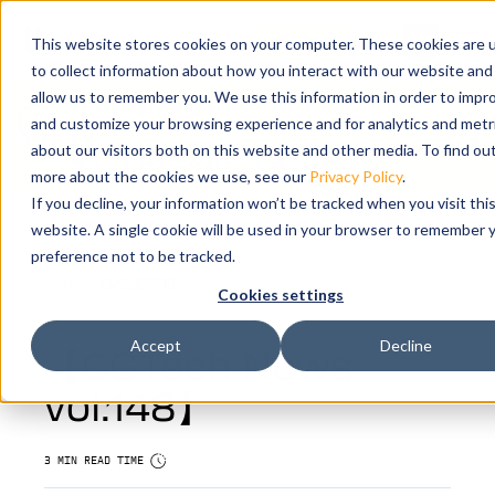
Open m
お問い合わせ
This website stores cookies on your computer. These cookies are 
to collect information about how you interact with our website and
allow us to remember you. We use this information in order to impr
お客様が製造するものを、私たちがシミュレーシ
and customize your browsing experience and for analytics and metr
ョンします。
about our visitors both on this website and other media. To find ou
今すぐ無料デモをお申し込みください。
more about the cookies we use, see our
Privacy Policy
.
If you decline, your information won’t be tracked when you visit thi
website. A single cookie will be used in your browser to remember 
preference not to be tracked.
NEWSLETTER
Cookies settings
Accept
Decline
【CGTech News
vol.148】
3 MIN READ TIME