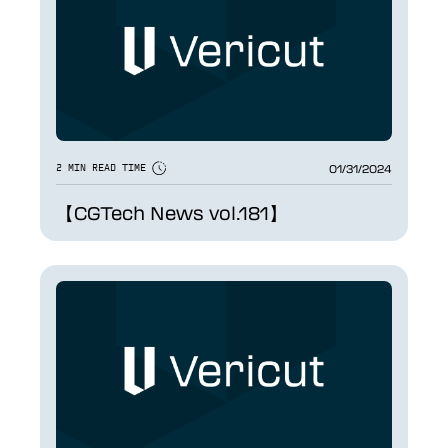
01/31/2024
2 MIN READ TIME
【CGTech News vol.181】