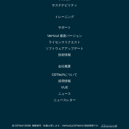
サステナビリティ
トレーニング
サポート
Vericut 最新バージョン
ライセンスリクエスト
ソフトウェアアップデート
技術情報
会社概要
CGTechについて
採用情報
VUE
ニュース
ニュースレター
© CGTech 2026. 無断複写・転載を禁じます。VericutはCGTechの登録商標です。
プライバシーポ