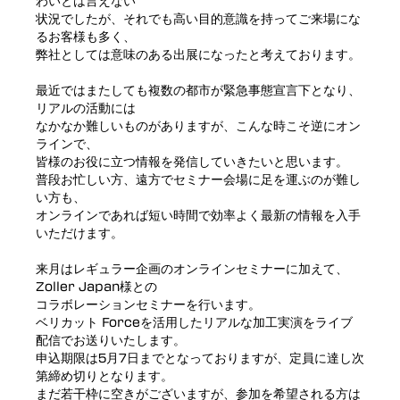
わいとは言えない
状況でしたが、それでも高い目的意識を持ってご来場にな
るお客様も多く、
弊社としては意味のある出展になったと考えております。
最近ではまたしても複数の都市が緊急事態宣言下となり、
リアルの活動には
なかなか難しいものがありますが、こんな時こそ逆にオン
ラインで、
皆様のお役に立つ情報を発信していきたいと思います。
普段お忙しい方、遠方でセミナー会場に足を運ぶのが難し
い方も、
オンラインであれば短い時間で効率よく最新の情報を入手
いただけます。
来月はレギュラー企画のオンラインセミナーに加えて、
Zoller Japan様との
コラボレーションセミナーを行います。
ベリカット Forceを活用したリアルな加工実演をライブ
配信でお送りいたします。
申込期限は5月7日までとなっておりますが、定員に達し次
第締め切りとなります。
まだ若干枠に空きがございますが、参加を希望される方は