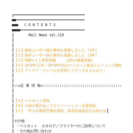
┏━━━━━━━━━━━━━━━━━━━━━━━━━━━━━━━━━━

■■━━━━━━━━━━━━━━━━━━━━━━━━━━━━━━━━━

■■■   C O N T E N T S

■■■■━━━━━━━━━━━━━━━━━━━━━━━━━━━━━━━

┃       Mail News vol.119

┃

┃

┃
【１】国内ユーザー様の事例を更新しました (1件)
┃
【２】海外ユーザー様の事例を更新しました (2件)
┃
【３】FAQサイト更新情報    ［2件の新着情報］
┃
【４】2018年12月～2019年4月のベリカット集合トレーニング開催予定
┃
【５】アイデア・クレームを投稿してグッズをもらおう！
┃

┃

┃::★定 番 情 報★::::::::::::::::::::::::::::::::::::::::::::
┃

┃

┃
【Ａ】ベリカット情報
┃
【Ｂ】今後の展示会／プライベートショー出展情報
┃
【Ｃ】「中小企業経営強化税制」該当設備認定のお知らせ
┃

┃

┃その他

┃ ・ベリカット  カタログ／フライヤーのご請求について

┃ ・その他お問い合わせ
