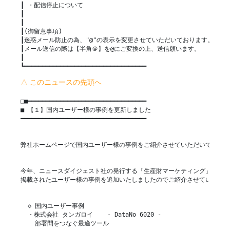
┃ ・配信停止について

┃

┃

┃(御留意事項)

┃迷惑メール防止の為、"@"の表示を変更させていただいております。

┃メール送信の際は【半角＠】を@にご変換の上、送信願います。

┃

┗━━━━━━━━━━━━━━━━━━━━━━━━━━━━━━━━━━
△ このニュースの先頭へ
□■━━━━━━━━━━━━━━━━━━━━━━━━━━━━━━━━━

■ 【１】国内ユーザー様の事例を更新しました

━━━━━━━━━━━━━━━━━━━━━━━━━━━━━━━━━━━

弊社ホームページで国内ユーザー様の事例をご紹介させていただいておりま
今年、ニュースダイジェスト社の発行する「生産財マーケティング」に

掲載されたユーザー様の事例を追加いたしましたのでご紹介させていただき
  ◇ 国内ユーザー事例

  ・株式会社 タンガロイ    - DataNo 6020 -

    部署間をつなぐ最適ツール
