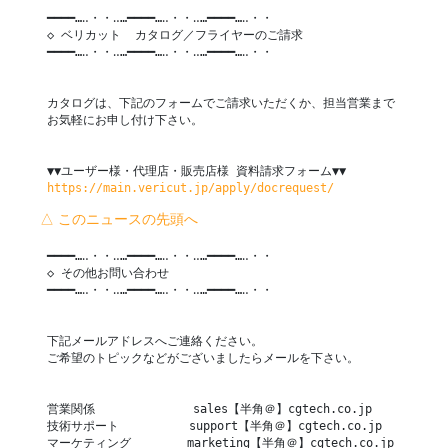
 ━━━━…‥・・‥…━━━━…‥・・‥…━━━━…‥・・

 ◇ ベリカット  カタログ／フライヤーのご請求

 ━━━━…‥・・‥…━━━━…‥・・‥…━━━━…‥・・

 カタログは、下記のフォームでご請求いただくか、担当営業まで

 お気軽にお申し付け下さい。

 ▼▼ユーザー様・代理店・販売店様 資料請求フォーム▼▼

https://main.vericut.jp/apply/docrequest/
△ このニュースの先頭へ
 ━━━━…‥・・‥…━━━━…‥・・‥…━━━━…‥・・

 ◇ その他お問い合わせ

 ━━━━…‥・・‥…━━━━…‥・・‥…━━━━…‥・・

 下記メールアドレスへご連絡ください。

 ご希望のトピックなどがございましたらメールを下さい。

 営業関係              sales【半角＠】cgtech.co.jp

 技術サポート          support【半角＠】cgtech.co.jp

 マーケティング        marketing【半角＠】cgtech.co.jp
