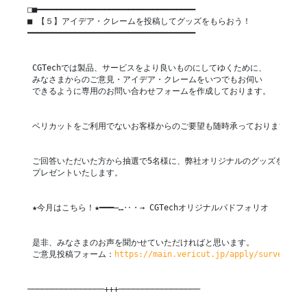
□■━━━━━━━━━━━━━━━━━━━━━━━━━━━━━━━━━

■ 【５】アイデア・クレームを投稿してグッズをもらおう！

━━━━━━━━━━━━━━━━━━━━━━━━━━━━━━━━━━━

 CGTechでは製品、サービスをより良いものにしてゆくために、

 みなさまからのご意見・アイデア・クレームをいつでもお伺い

 できるように専用のお問い合わせフォームを作成しております。

 ベリカットをご利用でないお客様からのご要望も随時承っております。

 ご回答いただいた方から抽選で5名様に、弊社オリジナルのグッズを

 プレゼントいたします。

 ★今月はこちら！★━━━―…‥・→ CGTechオリジナルパドフォリオ

 是非、みなさまのお声を聞かせていただければと思います。

 ご意見投稿フォーム：
https://main.vericut.jp/apply/survey/
────────────────+++─────────────────
