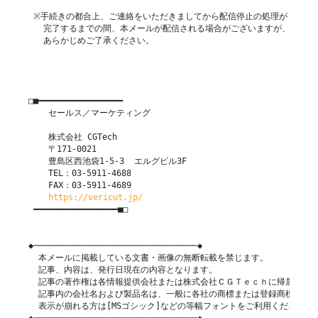
 ※手続きの都合上、ご連絡をいただきましてから配信停止の処理が

   完了するまでの間、本メールが配信される場合がございますが、

   あらかじめご了承ください。

□■━━━━━━━━━━━━━━━━━

    セールス／マーケティング

    株式会社 CGTech

    〒171-0021

    豊島区西池袋1-5-3  エルグビル3F

    TEL：03-5911-4688

    FAX：03-5911-4689

https://vericut.jp/
 ━━━━━━━━━━━━━━━━━■□

◆─────────────────────────────────◆

  本メールに掲載している文書・画像の無断転載を禁じます。

  記事、内容は、発行日現在の内容となります。

  記事の著作権は各情報提供会社または株式会社ＣＧＴｅｃｈに帰属します
  記事内の会社名および製品名は、一般に各社の商標または登録商標です。
  表示が崩れる方は[MSゴシック]などの等幅フォントをご利用ください。
