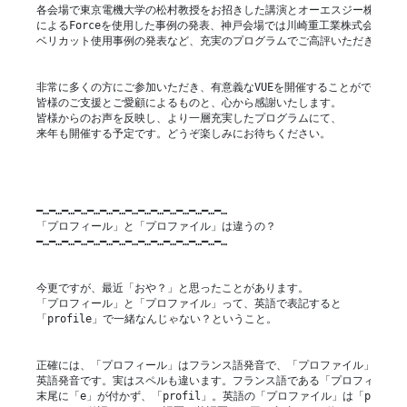
各会場で東京電機大学の松村教授をお招きした講演とオーエスジー株式会社
によるForceを使用した事例の発表、神戸会場では川崎重工業株式会社様の

ベリカット使用事例の発表など、充実のプログラムでご高評いただきました
非常に多くの方にご参加いただき、有意義なVUEを開催することができました
皆様のご支援とご愛顧によるものと、心から感謝いたします。

皆様からのお声を反映し、より一層充実したプログラムにて、

来年も開催する予定です。どうぞ楽しみにお待ちください。

━…━…━…━…━…━…━…━…━…━…━…━…━…━…━…

「プロフィール」と「プロファイル」は違うの？

━…━…━…━…━…━…━…━…━…━…━…━…━…━…━…

今更ですが、最近「おや？」と思ったことがあります。

「プロフィール」と「プロファイル」って、英語で表記すると

「profile」で一緒なんじゃない？ということ。

正確には、「プロフィール」はフランス語発音で、「プロファイル」は

英語発音です。実はスペルも違います。フランス語である「プロフィール」
末尾に「e」が付かず、「profil」。英語の「プロファイル」は「profile