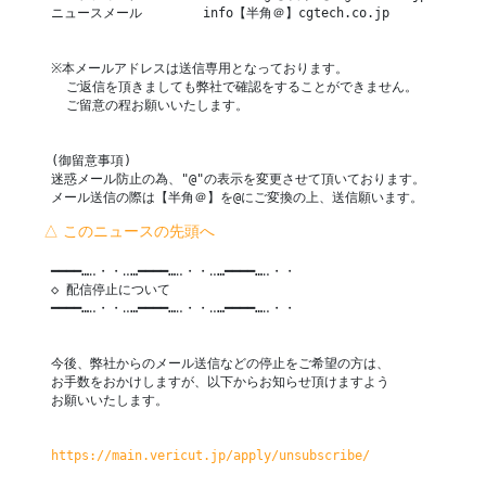
 ニュースメール        info【半角＠】cgtech.co.jp

 ※本メールアドレスは送信専用となっております。

   ご返信を頂きましても弊社で確認をすることができません。

   ご留意の程お願いいたします。

 (御留意事項)

 迷惑メール防止の為、"@"の表示を変更させて頂いております。

 メール送信の際は【半角＠】を@にご変換の上、送信願います。
△ このニュースの先頭へ
 ━━━━…‥・・‥…━━━━…‥・・‥…━━━━…‥・・

 ◇ 配信停止について

 ━━━━…‥・・‥…━━━━…‥・・‥…━━━━…‥・・

 今後、弊社からのメール送信などの停止をご希望の方は、

 お手数をおかけしますが、以下からお知らせ頂けますよう

 お願いいたします。

https://main.vericut.jp/apply/unsubscribe/