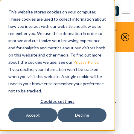
Open m
お問い合わせ
This website stores cookies on your computer.
These cookies are used to collect information about
how you interact with our website and allow us to
お客様が製造するものを、私たちがシミュレーシ
remember you. We use this information in order to
ョンします。
improve and customize your browsing experience
今すぐ無料デモをお申し込みください。
and for analytics and metrics about our visitors both
on this website and other media. To find out more
about the cookies we use, see our
Privacy Policy
.
If you decline, your information won’t be tracked
when you visit this website. A single cookie will be
NEWSLETTER
used in your browser to remember your preference
not to be tracked.
【CGTech】 メールニ
Cookies settings
ュース vol.119
Accept
Decline
3 MIN READ TIME