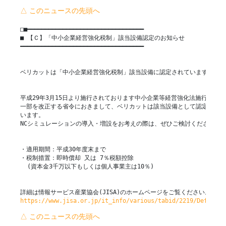
△ このニュースの先頭へ
□■━━━━━━━━━━━━━━━━━━━━━━━━━━━━━━━━━

■ 【Ｃ】「中小企業経営強化税制」該当設備認定のお知らせ

━━━━━━━━━━━━━━━━━━━━━━━━━━━━━━━━━━━

ベリカットは「中小企業経営強化税制」該当設備に認定されています。

平成29年3月15日より施行されております中小企業等経営強化法施行規則の

一部を改正する省令におきまして、ベリカットは該当設備として認定されて

います。

NCシミュレーションの導入・増設をお考えの際は、ぜひご検討ください。

・適用期間：平成30年度末まで

・税制措置：即時償却 又は 7％税額控除

  (資本金3千万以下もしくは個人事業主は10％)

https://www.jisa.or.jp/it_info/various/tabid/2219/Default.
△ このニュースの先頭へ