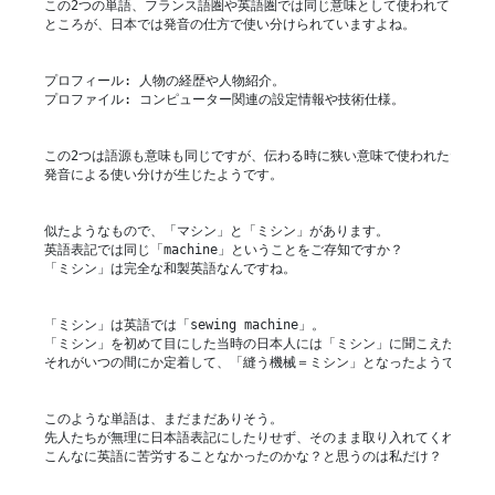
この2つの単語、フランス語圏や英語圏では同じ意味として使われています。
ところが、日本では発音の仕方で使い分けられていますよね。

プロフィール: 人物の経歴や人物紹介。

プロファイル: コンピューター関連の設定情報や技術仕様。

この2つは語源も意味も同じですが、伝わる時に狭い意味で使われたため、

発音による使い分けが生じたようです。

似たようなもので、「マシン」と「ミシン」があります。

英語表記では同じ「machine」ということをご存知ですか？

「ミシン」は完全な和製英語なんですね。

「ミシン」は英語では「sewing machine」。

「ミシン」を初めて目にした当時の日本人には「ミシン」に聞こえたのでし
それがいつの間にか定着して、「縫う機械＝ミシン」となったようです。

このような単語は、まだまだありそう。

先人たちが無理に日本語表記にしたりせず、そのまま取り入れてくれていれ
こんなに英語に苦労することなかったのかな？と思うのは私だけ？
