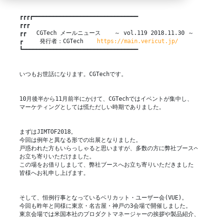
┏┏┏┏━━━━━━━━━━━━━━━━━━━━━━━━━━━━━━━

┏┏┏

┏┏   CGTech メールニュース    ～ vol.119 2018.11.30 ～

┏     発行者：CGTech    
https://main.vericut.jp/
┗━━━━━━━━━━━━━━━━━━━━━━━━━━━━━━━━━━

いつもお世話になります。CGTechです。

10月後半から11月前半にかけて、CGTechではイベントが集中し、

マーケティングとしては慌ただしい時期でありました。

まずはJIMTOF2018。

今回は例年と異なる形での出展となりました。

戸惑われた方もいらっしゃると思いますが、多数の方に弊社ブースへ

お立ち寄りいただけました。

この場をお借りしまして、弊社ブースへお立ち寄りいただきました

皆様へお礼申し上げます。

そして、恒例行事となっているベリカット・ユーザー会(VUE)。

今回も昨年と同様に東京・名古屋・神戸の3会場で開催しました。

東京会場では米国本社のプロダクトマネージャーの挨拶や製品紹介、
