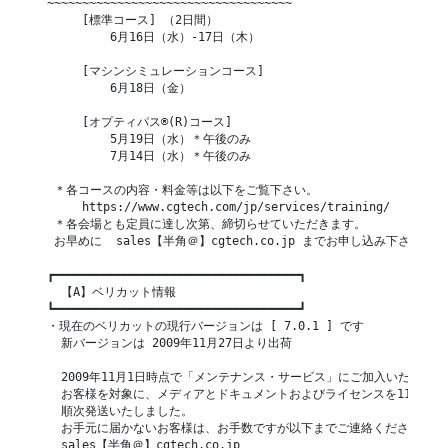
 ~~~~~~~~~~~~~~~~~~~~~~~~~~~~~~~~~~~

      [標準コース] （2日間）

          6月16日（水）-17日（木）

      [マシンシミュレーションコース]

          6月18日（金）

      [オプティパス®(R)コース]

          5月19日（水）＊午後のみ

          7月14日（水）＊午後のみ

  ＊各コースの内容・料金等は以下をご覧下さい。

      https://www.cgtech.com/jp/services/training/

  ＊各会場とも定員に達し次第、締切らせていただきます。

  お早めに  sales【半角＠】cgtech.co.jp までお申し込み下さい。

 ┏━━━━━━━━━━━━━━━━━━━━━━━━━━━━━━━━━━━┓

   【A】ベリカット情報

 ┗━━━━━━━━━━━━━━━━━━━━━━━━━━━━━━━━━━━┛

 ・現在のベリカットの現行バージョンは [ 7.0.1 ] です

   新バージョンは 2009年11月27日より出荷

   2009年11月1日時点で「メンテナンス・サービス」にご加入いただいて
   お客様を対象に、メディアとドキュメントおよびライセンスを11月27日
   順次発送いたしました。

   お手元に届かないお客様は、お手数ですが以下までご連絡ください。

   sales【半角＠】cgtech.co.jp　
