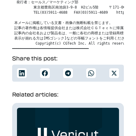
  発行者：セールス／マーケティング部

          東京都豊島区南池袋3-9-8  H2ビル5階     〒171-0022

          TEL(03)5911-4688   FAX(03)5911-4689    https://cg
 本メールに掲載している文書・画像の無断転載を禁じます。

 記事の著作権は各情報提供会社または株式会社ＣＧＴｅｃｈに帰属します。
 記事内の会社名および製品名は、一般に各社の商標または登録商標です。

 表示が崩れる方は[MSゴシック]などの等幅フォントをご利用ください。

           Copyright(c) CGTech Inc. All rights reserved.

Share this post:
Related articles: