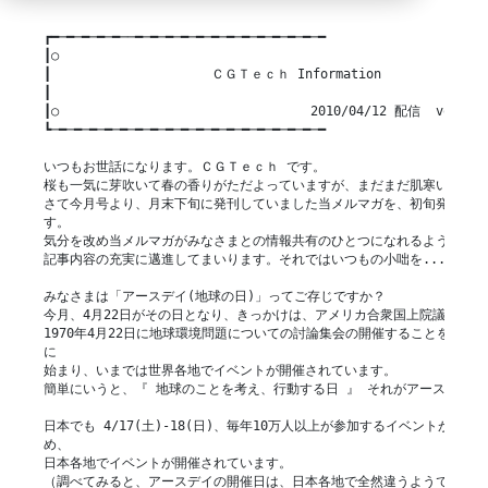
┏━─━─━─━─━──━─━─━─━─━─━─━─━─━─━─━─━─━

┃○

┃                     ＣＧＴｅｃｈ Information

┃

┃○                                 2010/04/12 配信  vol.016
┗─━─━─━─━─━─━─━─━─━─━─━─━─━─━─━─━─━─━

いつもお世話になります。ＣＧＴｅｃｈ です。

桜も一気に芽吹いて春の香りがただよっていますが、まだまだ肌寒い日が続
さて今月号より、月末下旬に発刊していました当メルマガを、初旬発刊に変
す。

気分を改め当メルマガがみなさまとの情報共有のひとつになれるように、今
記事内容の充実に邁進してまいります。それではいつもの小咄を... 。

みなさまは「アースデイ(地球の日)」ってご存じですか？

今月、4月22日がその日となり、きっかけは、アメリカ合衆国上院議員が

1970年4月22日に地球環境問題についての討論集会の開催することを呼びか
に

始まり、いまでは世界各地でイベントが開催されています。

簡単にいうと、『 地球のことを考え、行動する日 』 それがアースデイです
日本でも 4/17(土)-18(日)、毎年10万人以上が参加するイベントが代々
め、

日本各地でイベントが開催されています。

（調べてみると、アースデイの開催日は、日本各地で全然違うようです）
