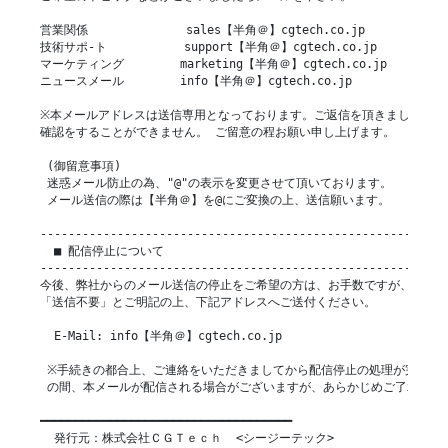
営業関係              sales【半角＠】cgtech.co.jp

技術サポ-ト           support【半角＠】cgtech.co.jp

マーケティング        marketing【半角＠】cgtech.co.jp

ニュースメール        info【半角＠】cgtech.co.jp

※本メールアドレスは送信専用となっております。ご返信を頂きましても弊社
確認をすることができません。 ご留意の程お願い申し上げます。

 (御留意事項)

 迷惑メール防止の為、"@"の表示を変更させて頂いております。

 メール送信の際は【半角＠】を@にご変換の上、送信願います。

-----------------------------------------------------------
  ■ 配信停止について

-----------------------------------------------------------
今後、弊社からのメール送信の停止をご希望の方は、お手数ですが、題名に

「送信不要」とご明記の上、下記アドレスへご送付ください。

  E-Mail: info【半角＠】cgtech.co.jp

 ※手続きの都合上、ご連絡をいただきましてから配信停止の処理が完了する
 の間、本メールが配信される場合がございますが、あらかじめご了承くださ
━━━━━━━━━━━━━━━━━━━━━━━━━━━━━━━━━━━━

  発行元：株式会社ＣＧＴｅｃｈ  <シージーテック>
