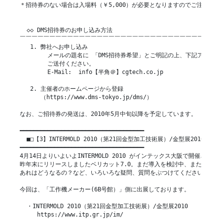
＊招待券のない場合は入場料（￥5,000）が必要となりますのでご注意くだ
  ◇◇ DMS招待券のお申し込み方法

￣￣￣￣￣￣￣￣￣￣￣￣￣￣￣￣￣￣￣￣￣￣￣￣￣￣￣￣￣￣￣￣￣￣
   1. 弊社へお申し込み

        メールの題名に 「DMS招待券希望」とご明記の上、下記アドレス
        ご送付ください。

        E-Mail:  info【半角＠】cgtech.co.jp

   2. 主催者のホームページから登録

      （https://www.dms-tokyo.jp/dms/）

なお、ご招待券の発送は、2010年5月中旬以降を予定しています。

━━━━━━━━━━━━━━━━━━━━━━━━━━━━━━━━━━━━

  ■□【3】INTERMOLD 2010（第21回金型加工技術展）/金型展2010

━━━━━━━━━━━━━━━━━━━━━━━━━━━━━━━━━━━━

4月14日よりいよいよINTERMOLD 2010 がインテックス大阪で開催されます
昨年末にリリースしましたベリカット7.0。まだ導入を検討中、または、

あれはどうなるの？など、いろいろな疑問、質問をぶつけてください。

今回は、「工作機メーカー(6B号館）」側に出展しております。

  ・INTERMOLD 2010（第21回金型加工技術展）/金型展2010

     https://www.itp.gr.jp/im/
