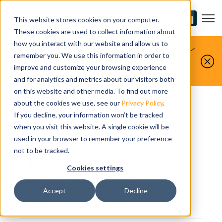
Open m
お問い合わせ
This website stores cookies on your computer.
These cookies are used to collect information about
how you interact with our website and allow us to
お客様が製造するものを、私たちがシミュレーシ
remember you. We use this information in order to
ョンします。
improve and customize your browsing experience
今すぐ無料デモをお申し込みください。
and for analytics and metrics about our visitors both
on this website and other media. To find out more
about the cookies we use, see our
Privacy Policy
.
If you decline, your information won’t be tracked
when you visit this website. A single cookie will be
NEWSLETTER
used in your browser to remember your preference
not to be tracked.
【CGTechメールニュ
Cookies settings
ース】 vol.016
Accept
Decline
3 MIN READ TIME