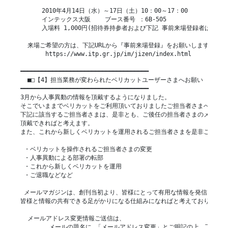
      2010年4月14日（水）～17日（土）10：00～17：00

      インテックス大阪    ブース番号 ：6B-505

      入場料 1,000円(招待券持参者および下記 事前来場登録者は無料)

  来場ご希望の方は、下記URLから『事前来場登録』をお願いします。

       https://www.itp.gr.jp/im/jizen/index.html

━━━━━━━━━━━━━━━━━━━━━━━━━━━━━━━━━━━━

  ■□【4】担当業務が変わられたベリカットユーザーさまへお願い

━━━━━━━━━━━━━━━━━━━━━━━━━━━━━━━━━━━━

3月から人事異動の情報を頂戴するようになりました。

そこでいままでベリカットをご利用頂いておりましたご担当者さまへお願い
下記に該当するご担当者さまは、是非とも、ご後任の担当者さまのメールア
頂戴できればと考えます。

また、これから新しくベリカットを運用されるご担当者さまを是非ご紹介く
 ・ベリカットを操作されるご担当者さまの変更

 ・人事異動による部署の転部

 ・これから新しくベリカットを運用

 ・ご退職などなど

 メールマガジンは、創刊当初より、皆様にとって有用な情報を発信し、

皆様と情報の共有できる足がかりになる仕組みになればと考えております 。
  メールアドレス変更情報ご送信は、

        メールの題名に 「メールアドレス変更」とご明記の上、下記内容