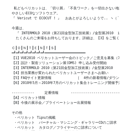
 私どもベリカットは、「切り屑」「不良ワーク」を一切出さない地球環境に
やさしいECOなソフトウエア。

『 Vericut で ECOCUT ! 』  おあとがよろしいようで.. ヽ（´ー｀;
今週は、

  『 INTERMOLD 2010（第21回金型加工技術展）/金型展2010  in OSA
  たくさんのご来場をお待ちしております。詳細は、【3】をご覧ください。
Ｃ┃Ｏ┃Ｎ┃Ｔ┃Ｅ┃Ｎ┃Ｔ┃Ｓ┃

━┛━┛━┛━┛━┛━┛━┛━┛━━━━━━━━━━━━━━━━━━━━

【1】VUE2010 ベリカットユーザー会のトピック／ご意見を募集（7月開催）
【2】設計・製造ソリューション展(DMS) 申し込み受付開始

【3】INTERMOLD 2010（第21回金型加工技術展）/金型展2010

【4】担当業務が変わられたベリカットユーザーさまへお願い

【5】FAQサイト更新情報            ［  4件の新着情報/ダウンロード
【6】2010年5月～2010年7月のベリカット集合トレーニング開催予定

-----------     定番情報      ------------------------------
【A】ベリカット情報

【B】今後の展示会／プライベートショー出展情報

その他

 ・ベリカット Tipsの掲載

 ・ベリカット  バーチャル・マシニング・ギャラリーCDのご請求

 ・ベリカット  カタログ／フライヤーのご請求について
