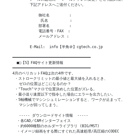
        下記アドレスへご送付ください。

            御社名         :

             氏名          :

            部署名         :

            電話番号・FAX  :

            メールアドレス :

        E-Mail:  info【半角＠】cgtech.co.jp

━━━━━━━━━━━━━━━━━━━━━━━━━━━━━━━━━━━━

  ■□【5】FAQサイト更新情報

━━━━━━━━━━━━━━━━━━━━━━━━━━━━━━━━━━━━

4月のベリカットFAQは次の4件です。

 ・ストロークリミットの最小値と最大値を入れるとき、

   ゼロの位置はどこになるのか？

 ・"Touch"マクロで位置決めした位置がズレる。

 ・最小送り速度以下で指令した場合にエラーを出力したい。

 ・5軸機械でマシンシュミレーションすると、ワークが止まって、

   マシンが回ってしまう。

   ----- ダウンロードサイト情報  -----

  ・各CAD／CAMインターフェイス

  ・約6000種類のホルダーライブラリ (BIG/MST)

  ・イメージ録画をする際にすぐれた高速処理/高圧縮のCODEC
