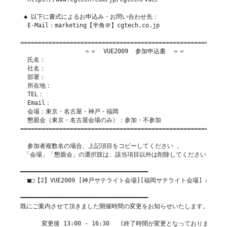
 ◆ 以下に書式によるお申込み・お問い合わせ先：

  E-Mail：marketing【半角＠】cgtech.co.jp

===========================================================
                  ＝＝  VUE2009  参加申込書  ＝＝

  氏名：

  社名：

  部署：

  所在地：

  TEL：

  Email：

  会場：東京・名古屋・神戸・福岡

  懇親会（東京・名古屋会場のみ）：参加・不参加

===========================================================
  参加者複数名の場合、上記項目をコピーしてください 。

 「会場」「懇親会」の選択肢は、該当項目以外は削除してください。

━━━━━━━━━━━━━━━━━━━━━━━━━━━━━━━━━━━━

  ■□【2】VUE2009 [神戸サテライト会場][福岡サテライト会場] の

                                                     
━━━━━━━━━━━━━━━━━━━━━━━━━━━━━━━━━━━━

既にご案内させて頂きました開催時間の変更をお知らせいたします。

      変更後 13:00 - 16:30   (終了時間が変更となっております)
