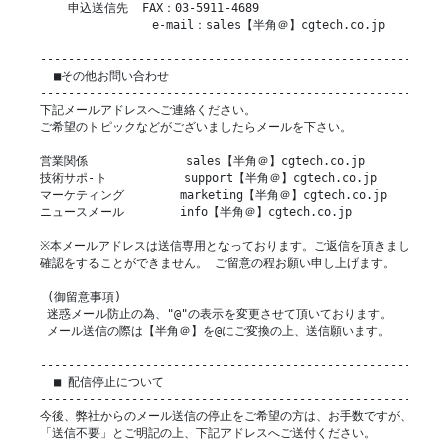
    申込送信先  FAX：03-5911-4689

                e-mail：sales【半角＠】cgtech.co.jp

-----------------------------------------------------------
  ■その他お問い合わせ

-----------------------------------------------------------
下記メールアドレスへご連絡ください。

ご希望のトピックなどがございましたらメールを下さい。

営業関係              sales【半角＠】cgtech.co.jp

技術サポ-ト           support【半角＠】cgtech.co.jp

マーケティング        marketing【半角＠】cgtech.co.jp

ニュースメール        info【半角＠】cgtech.co.jp

※本メールアドレスは送信専用となっております。ご返信を頂きましても弊社
確認をすることができません。 ご留意の程お願い申し上げます。

 (御留意事項)

 迷惑メール防止の為、"@"の表示を変更させて頂いております。

 メール送信の際は【半角＠】を@にご変換の上、送信願います。

-----------------------------------------------------------
  ■ 配信停止について

-----------------------------------------------------------
今後、弊社からのメール送信の停止をご希望の方は、お手数ですが、題名に

「送信不要」とご明記の上、下記アドレスへご送付ください。
