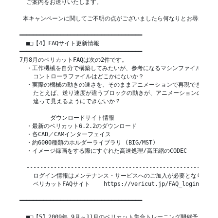
  ご案内をお送りいたします。                                    
 本キャンペーンに関してご不明の点がございましたら何なりとお尋ねくださ
━━━━━━━━━━━━━━━━━━━━━━━━━━━━━━━━━━━━

  ■□【4】FAQサイト更新情報

━━━━━━━━━━━━━━━━━━━━━━━━━━━━━━━━━━━━

7月8月のベリカットFAQは次の2件です。

  ・工作機械を自分で構築してみたいが、参考になるマシンファイルや

    コントローラファイルはどこかにないか？

  ・実際の機械の動きの速さを、そのままアニメーションで再現できないか
    たとえば、送り速度が違うブロックの動きが、アニメーションの画面で
    違って見えるようにできないか？

   ----- ダウンロードサイト情報  -----

  ・最新のベリカット6.2.2のダウンロード

  ・各CAD／CAMインターフェイス

  ・約6000種類のホルダーライブラリ (BIG/MST)

  ・イメージ録画をする際にすぐれた高速処理/高圧縮のCODEC

  ---------------------------------------------------------
    ログイン情報はメンテナンス・サービスへのご加入が必要となります。
    ベリカットFAQサイト    https://vericut.jp/FAQ_login/

━━━━━━━━━━━━━━━━━━━━━━━━━━━━━━━━━━━━

  ■□【5】2009年 9月～11月のベリカット集合トレーニング開催予定
