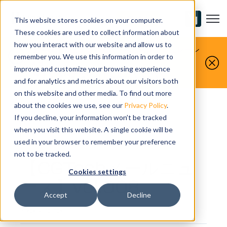
Open m
お問い合わせ
This website stores cookies on your computer.
These cookies are used to collect information about
how you interact with our website and allow us to
お客様が製造するものを、私たちがシミュレーシ
remember you. We use this information in order to
ョンします。
improve and customize your browsing experience
今すぐ無料デモをお申し込みください。
and for analytics and metrics about our visitors both
on this website and other media. To find out more
about the cookies we use, see our
Privacy Policy
.
If you decline, your information won’t be tracked
when you visit this website. A single cookie will be
NEWSLETTER
used in your browser to remember your preference
not to be tracked.
【CGTechメールニュ
Cookies settings
ース】vol.008
Accept
Decline
2 MIN READ TIME