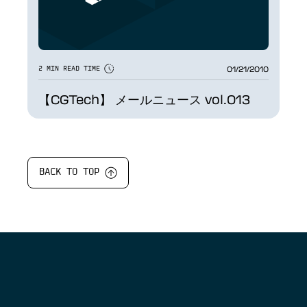
01/21/2010
2 MIN READ TIME
【CGTech】 メールニュース vol.013
BACK TO TOP