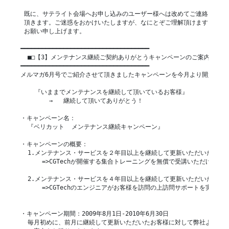
 既に、サテライト会場へお申し込みのユーザー様へは改めてご連絡させて

 頂きます。ご迷惑をおかけいたしますが、なにとぞご理解頂けますよう宜し
 お願い申し上げます。

━━━━━━━━━━━━━━━━━━━━━━━━━━━━━━━━━━━━

  ■□【3】メンテナンス継続ご契約ありがとうキャンペーンのご案内

━━━━━━━━━━━━━━━━━━━━━━━━━━━━━━━━━━━━

メルマガ6月号でご紹介させて頂きましたキャンペーンを今月より開始しまし
    『いままでメンテナンスを継続して頂いているお客様』

        →   継続して頂いてありがとう！

・キャンペーン名：

  『ベリカット  メンテナンス継続キャンペーン』

・キャンペーンの概要：

  1.メンテナンス・サービスを２年目以上を継続して更新いただいたお客様
      =>CGTechが開催する集合トレーニングを無償で受講いただけます。
  2.メンテナンス・サービスを４年目以上を継続して更新いただいたお客様
      =>CGTechのエンジニアがお客様を訪問の上訪問サポートを実施しま
・キャンペーン期間：2009年8月1日-2010年6月30日

  毎月初めに、前月に継続して更新いただいたお客様に対して弊社よりもれ