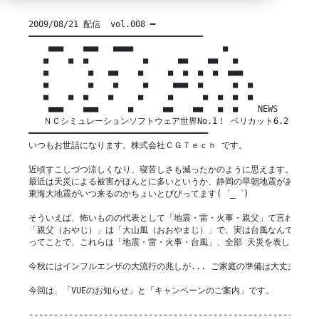
2009/08/21 配信  vol.008 ━

━━━━━━━━━━━━━━━━━━━━━━━━━━━━━━━━━━━

    ■■■    ■■■   ■■■■                  ■

   ■    ■  ■           ■      ■■    ■■   ■

   ■        ■   ■■    ■     ■  ■  ■  ■  ■■■

   ■        ■    ■     ■     ■■■  ■      ■  ■

   ■    ■  ■    ■     ■     ■      ■  ■  ■  ■

    ■■■    ■■■      ■      ■■    ■■   ■  ■    NEWS

   ＮＣシミュレーションソフトウェア世界No.1！ ベリカット6.2

━━━━━━━━━━━━━━━━━━━━━━━━━━━━━━━━━━━━

いつもお世話になります。株式会社ＣＧＴｅｃｈ です。

近頃すこしづつ涼しくなり、寝苦しさも減ったかのように思えます。

最近は天災による被害がほんとに多いというか、静岡の早朝地震があってか
東海大地震がいつ来るのかちょいとびびってます(゜_゜)

そういえば、怖いものの代表として「地震・雷・火事・親父」て言われます
「親父（おやじ）」は「大山風（おおやまじ）」で、実は台風なんです。

ってことで、これらは「地震・雷・火事・台風」、全部 天災を表します。

今秋にはインフルエンザの大流行の兆しが... ご家庭の準備は大丈夫ですか
今回は、「VUEのお知らせ」と「キャンペーンのご案内」です。

-----------------------------------------------------------