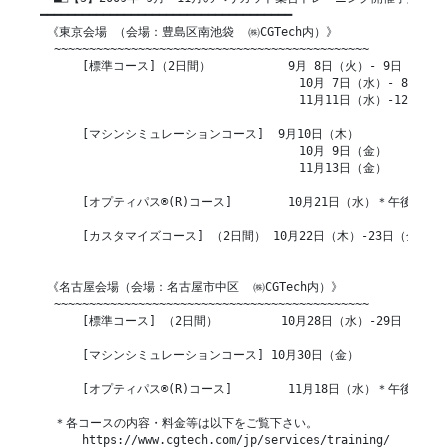
━━━━━━━━━━━━━━━━━━━━━━━━━━━━━━━━━━━━

 《東京会場 （会場：豊島区南池袋  ㈱CGTech内）》

  ~~~~~~~~~~~~~~~~~~~~~~~~~~~~~~~~~~~~~~~~~~~~~

      [標準コース]（2日間）           9月 8日（火）- 9日（水）

                                     10月 7日（水）- 8日（木
                                     11月11日（水）-12日（木
      [マシンシミュレーションコース]  9月10日（木）

                                     10月 9日（金）

                                     11月13日（金）

      [オプティパス®(R)コース]        10月21日（水）＊午後のみ

      [カスタマイズコース] （2日間） 10月22日（木）-23日（金）

 《名古屋会場（会場：名古屋市中区  ㈱CGTech内）》

  ~~~~~~~~~~~~~~~~~~~~~~~~~~~~~~~~~~~~~~~~~~~~~

      [標準コース] （2日間）         10月28日（水）-29日（木）

      [マシンシミュレーションコース] 10月30日（金）

      [オプティパス®(R)コース]        11月18日（水）＊午後のみ

  ＊各コースの内容・料金等は以下をご覧下さい。

      https://www.cgtech.com/jp/services/training/
