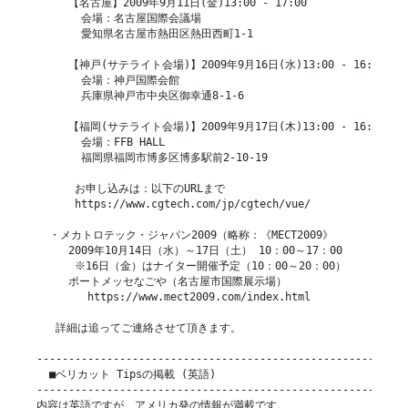
     【名古屋】2009年9月11日(金)13:00 - 17:00

       会場：名古屋国際会議場

       愛知県名古屋市熱田区熱田西町1-1

     【神戸(サテライト会場)】2009年9月16日(水)13:00 - 16:30 (※
       会場：神戸国際会館

       兵庫県神戸市中央区御幸通8-1-6

     【福岡(サテライト会場)】2009年9月17日(木)13:00 - 16:30 (※
       会場：FFB HALL

       福岡県福岡市博多区博多駅前2-10-19

      お申し込みは：以下のURLまで

      https://www.cgtech.com/jp/cgtech/vue/

  ・メカトロテック・ジャパン2009（略称：《MECT2009》

     2009年10月14日（水）～17日（土） 10：00～17：00

      ※16日（金）はナイター開催予定（10：00～20：00）

     ポートメッセなごや（名古屋市国際展示場）

        https://www.mect2009.com/index.html

   詳細は追ってご連絡させて頂きます。

-----------------------------------------------------------
  ■ベリカット Tipsの掲載 (英語)

-----------------------------------------------------------
内容は英語ですが、アメリカ発の情報が満載です。
