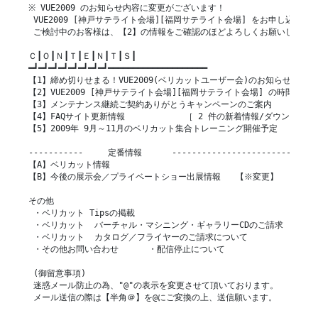
※ VUE2009 のお知らせ内容に変更がございます！

 VUE2009 [神戸サテライト会場][福岡サテライト会場] をお申し込み済み
 ご検討中のお客様は、【2】の情報をご確認のほどよろしくお願いします。
Ｃ┃Ｏ┃Ｎ┃Ｔ┃Ｅ┃Ｎ┃Ｔ┃Ｓ┃

━┛━┛━┛━┛━┛━┛━┛━┛━━━━━━━━━━━━━━━━━━━━

【1】締め切りせまる！VUE2009(ベリカットユーザー会)のお知らせ

【2】VUE2009 [神戸サテライト会場][福岡サテライト会場] の時間変更の
【3】メンテナンス継続ご契約ありがとうキャンペーンのご案内

【4】FAQサイト更新情報            ［ 2 件の新着情報/ダウンロード
【5】2009年 9月～11月のベリカット集合トレーニング開催予定

-----------     定番情報      ------------------------------
【A】ベリカット情報

【B】今後の展示会／プライベートショー出展情報   【※変更】

その他

 ・ベリカット Tipsの掲載

 ・ベリカット  バーチャル・マシニング・ギャラリーCDのご請求

 ・ベリカット  カタログ／フライヤーのご請求について

 ・その他お問い合わせ      ・配信停止について

 (御留意事項)

 迷惑メール防止の為、"@"の表示を変更させて頂いております。

 メール送信の際は【半角＠】を@にご変換の上、送信願います。
