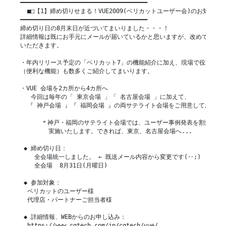
━━━━━━━━━━━━━━━━━━━━━━━━━━━━━━━━━━━━

  ■□【1】締め切りせまる！VUE2009(ベリカットユーザー会)のお知らせ

━━━━━━━━━━━━━━━━━━━━━━━━━━━━━━━━━━━━

締め切り日の8月末日が近づいてまいりました・・・！

詳細情報は既にお手元にメールが届いているかと思いますが、改めてご案内
いただきます。

・年内リリース予定の「ベリカット7」の機能紹介に加え、現場で役立つTip
（便利な機能）も数多くご紹介してまいります。

・VUE 会場を2カ所から4カ所へ

   今回は毎年の「 東京会場 」「 名古屋会場 」に加えて、

  『 神戸会場 』『 福岡会場 』の両サテライト会場をご用意しております
      ＊神戸・福岡のサテライト会場では、ユーザー事例発表を割愛した縮
        実施いたします。できれば、東京、名古屋会場へ...

 ◆ 締め切り日：

    全会場統一しました。 ← 既送メール内容から変更です(‥;)

    全会場  8月31日(月曜日)

 ◆ 参加対象：

  ベリカットのユーザー様

  代理店・パートナーご担当者様

 ◆ 詳細情報、WEBからのお申し込み：

  https://www.cgtech.com/jp/cgtech/vue/
