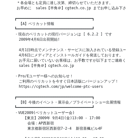
  ＊各会場とも定員に達し次第、締切らせていただきます。

  お早めに  sales【半角＠】cgtech.co.jp までお申し込み下さい。

 ┏━━━━━━━━━━━━━━━━━━━━━━━━━━━━━━━━━━━┓

   【A】ベリカット情報

 ┗━━━━━━━━━━━━━━━━━━━━━━━━━━━━━━━━━━━┛

 ・現在のベリカットの現行バージョンは [ 6.2.2 ] です

   2009年4月6日出荷開始!

   4月1日時点でメンテナンス・サービスに加入されている登録ユーザー様
   4月6日にメディアとインストールガイドを発送しております。

   お手元に届いていないお客様は、お手数ですが以下までご連絡ください。
   sales【半角＠】cgtech.co.jp

 ・Pro/Eユーザー様へのお知らせ！

   ご利用のベリカットを今すぐ日本語版にバージョンアップ！

   https://cgtech.com/jp/welcome-ptc-users

 ┏━━━━━━━━━━━━━━━━━━━━━━━━━━━━━━━━━━━┓

   【B】今後のイベント・展示会／プライベートショー出展情報

 ┗━━━━━━━━━━━━━━━━━━━━━━━━━━━━━━━━━━━┛

 ・VUE2009(ベリカットユーザー会)

     【東京】2009年 9月4日(金)13:00 - 17:00

       会場：AP西新宿

       東京都新宿区西新宿7-2-4  新宿喜楓ビル4F
