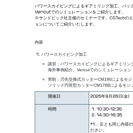
パワースカイビングによるギアミリング加工、バッ
オートディフ
Vericutでのシミュレーションをご紹介します。
プロービング
※サンドビック社主催のセミナーです。CGTechのエ
ョンについてご紹介いたします。
グラインダー・ドレッサー
Force 最適化
内容
CNCマシン接続
パワースカイビング加工
インターフェース
講習：パワースカイビングによるギアミリン
海外事例紹介、Vericutでのシミュレーション
アディティブ・マニュファクチャリング シミ
ュレーションソフトウェア
実削：刃先交換式カッターCM180によるモジ
ソリッド円筒型カッターCM178Bによるモジュ
Vericut コンポジット
開催日
2025年9月26日(金)
Vericut コンポジットシミュレーション
時間
10:30-12:35
(VCS)
14:30-16:35
Vericut コンポジットプログラミング
*1.、2.とも同じ内
(VCP)
ださい。