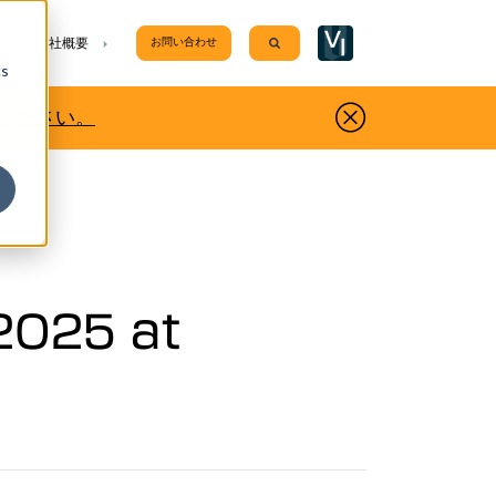
enu for サポート
Show submenu for 会社概要
会社概要
お問い合わせ
Search
cs
ください。
25 at