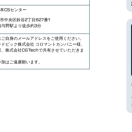
本CSセンター
市中央区鈴谷2丁目627番1
南与野駅より徒歩約3分
はご自身のメールアドレスをご使用ください。
ンドビック株式会社 コロマントカンパニー様、
、株式会社CGTechで共有させていただきま
参加はご遠慮願います。