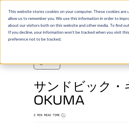
S
製
This website stores cookies on your computer. These cookies are u
allow us to remember you. We use this information in order to impr
about our visitors both on this website and other media. To find o
お客様が製造するものを、私たちが
If you decline, your information won’t be tracked when you visit th
preference not to be tracked.
Vericutは、CNCの検証・シミュレーション・
ポートするソフトウェアで、実機と同様のデジタ
成します。これにより、製造工程をさらに高める
NEWS
す。
サンドビック・ギ
詳細はこちら
OKUMA
ベリフィケーション
マシンシミュレーション
2 MIN READ TIME
マルチアクシス