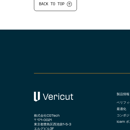
BACK TO TOP
製品情報
ベリフィ
最適化
コンポジ
株式会社CGTech
〒171-0021
Icam 
東京都豊島区西池袋1-5-3
エルグビル3F