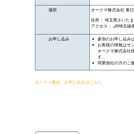
Vericut オプティマイザー
場所
オークマ株式会社 東日
Vericut ドリル＆ファスニング
住所： 埼玉県さいたま
(VDAF)
アクセス： JR埼京線
Vericut Icam ポスト
お申し込み
参加のお申し込み
お客様の情報はサ
Vericut レビューアー
オークマ株式会社様
す。
Vericut AI
同業他社の方のご
セミナー案内、お申し込みはこちら