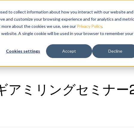
how submenu for 製品情報
品情報
Show submenu for ソリューション
ソリューション
トレーニング
Show subm
サポート
sed to collect information about how you interact with our website and
ove and customize your browsing experience and for analytics and metri
ut more about the cookies we use, see our
Privacy Policy
.
シミュレーションします。
今すぐ無料デモをお申し込み
is website. A single cookie will be used in your browser to remember your
分析を強力にサ
Cookies settings
Accept
Decline
ルツインを作
ことができま
アミリングセミナー20