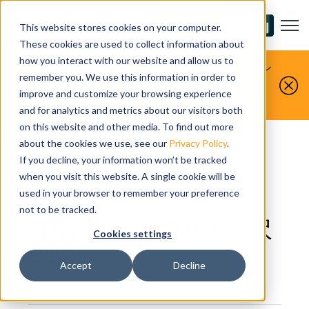
Open m
お問い合わせ
This website stores cookies on your computer.
These cookies are used to collect information about
how you interact with our website and allow us to
お客様が製造するものを、私たちがシミュレーシ
remember you. We use this information in order to
ョンします。
improve and customize your browsing experience
今すぐ無料デモをお申し込みください。
and for analytics and metrics about our visitors both
on this website and other media. To find out more
about the cookies we use, see our
Privacy Policy
.
If you decline, your information won’t be tracked
when you visit this website. A single cookie will be
NEWS
used in your browser to remember your preference
not to be tracked.
【協賛出展】MEX金沢
Cookies settings
2026
Accept
Decline
2 MIN READ TIME