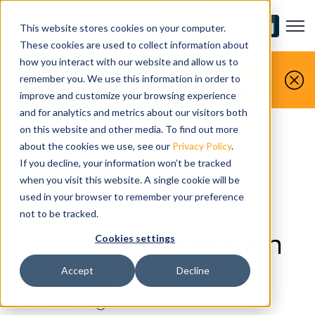
Open m
NOUS CONTACTER
This website stores cookies on your computer.
These cookies are used to collect information about
how you interact with our website and allow us to
Vous le réalisez. Nous le simulons.
remember you. We use this information in order to
Réservez votre présentation maintenant
improve and customize your browsing experience
and for analytics and metrics about our visitors both
on this website and other media. To find out more
about the cookies we use, see our
Privacy Policy
.
If you decline, your information won’t be tracked
NEWS
when you visit this website. A single cookie will be
used in your browser to remember your preference
Vericut 9.0 – La
not to be tracked.
Nouvelle Génération
Cookies settings
de Vericut
Accept
Decline
6 MIN READ TIME