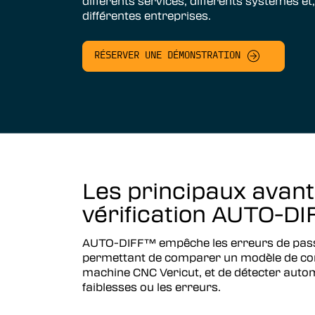
différents services, différents systèmes et,
Vericut Multi axes
différentes entreprises.
Vericut AUTO-DIFF™
Vericut Palpage Machine
RÉSERVER UNE DÉMONSTRATION
Vericut Grinder Dressing
Vericut Force Optimization
Vericut Connectivité Machine
Vericut Interfaces
Vericut Composites
Les principaux avant
vérification AUTO-D
Vericut Composite Simulation
(VCS)
AUTO-DIFF™ empêche les erreurs de passer
Vericut Composite Programming
permettant de comparer un modèle de con
(VCP)
machine CNC Vericut, et de détecter autom
faiblesses ou les erreurs.
Vericut Optimizer
Vericut Drilling & Fastening