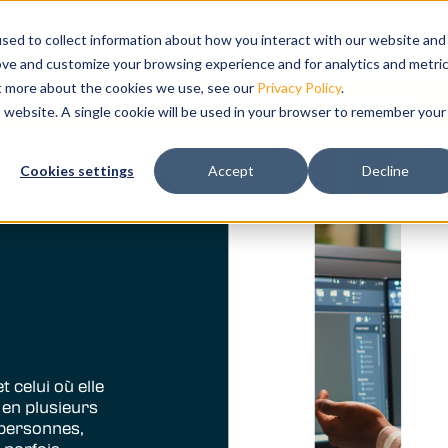
submenu for Produits
its
Show submenu for Solutions
Solutions
Formation
Show submenu for Supp
Support
Show
Socié
sed to collect information about how you interact with our website and
ove and customize your browsing experience and for analytics and metri
ut more about the cookies we use, see our
Privacy Policy
.
ons.
Réservez votre présentation maintenant
is website. A single cookie will be used in your browser to remember your
 de
Cookies settings
Accept
Decline
étise un
tre
ser vos
re.
 celui où elle
s en plusieurs
 personnes,