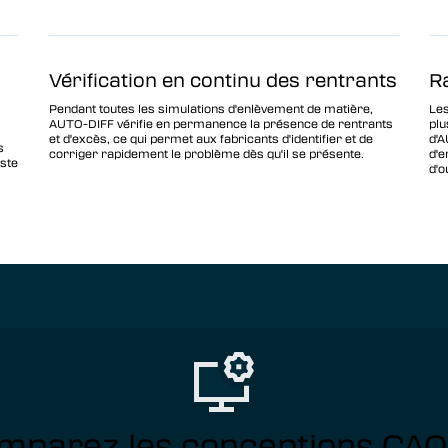
Vérification en continu des rentrants
R
Pendant toutes les simulations d'enlèvement de matière,
Les
AUTO-DIFF vérifie en permanence la présence de rentrants
plu
et d'excès, ce qui permet aux fabricants d'identifier et de
d'A
s
corriger rapidement le problème dès qu'il se présente.
d'e
iste
d'o
mparez les conceptions CAO