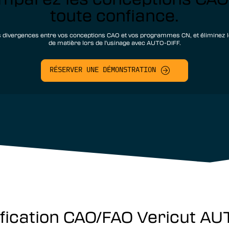
toute confiance.
s divergences entre vos conceptions CAO et vos programmes CN, et éliminez l
de matière lors de l'usinage avec AUTO-DIFF.
RÉSERVER UNE DÉMONSTRATION
érification CAO/FAO Vericut A