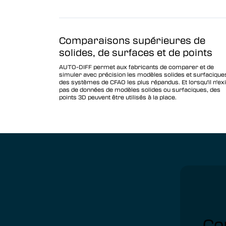
(VDAF)
Vericut Icam Post
Comparaisons supérieures de
Vericut Reviewer
solides, de surfaces et de points
Vericut AI
AUTO-DIFF permet aux fabricants de comparer et de
simuler avec précision les modèles solides et surfacique
des systèmes de CFAO les plus répandus. Et lorsqu'il n'ex
pas de données de modèles solides ou surfaciques, des
points 3D peuvent être utilisés à la place.
Co