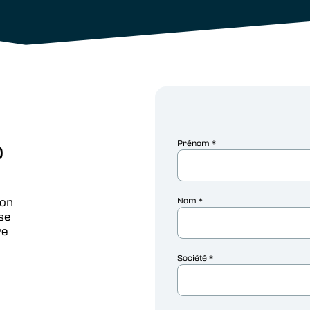
o
ion
se
re