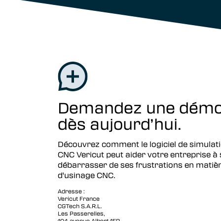
Demandez une dém
dès aujourd’hui.
Découvrez comment le logiciel de simulat
CNC Vericut peut aider votre entreprise à 
débarrasser de ses frustrations en matiè
d'usinage CNC.
Adresse :
Vericut France
CGTech S.A.R.L.
Les Passerelles,
104 avenue Albert 1ER,