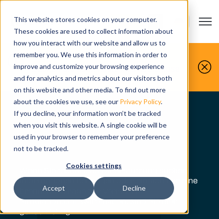
This website stores cookies on your computer.
Open m
KONTAKT
Show submenu
These cookies are used to collect information about
how you interact with our website and allow us to
Sie machen es, wir simulieren es.
remember you. We use this information in order to
improve and customize your browsing experience
Buchen Sie noch heute Ihre kostenlose
Demo.
and for analytics and metrics about our visitors both
on this website and other media. To find out more
about the cookies we use, see our
Privacy Policy
.
If you decline, your information won’t be tracked
Kontaktieren Sie
when you visit this website. A single cookie will be
used in your browser to remember your preference
uns
not to be tracked.
Cookies settings
Wenn Sie technische Unterstützung suchen,
Informationen benötigen oder einfach nur eine
Accept
Decline
brennende Frage zur Vericut NC-
Simulationssoftware haben, sind Sie hier
genau richtig.