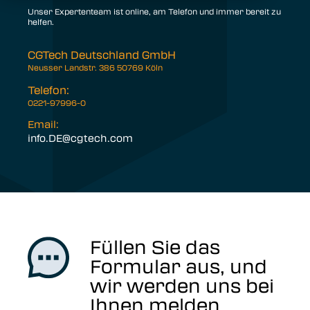
Unser Expertenteam ist online, am Telefon und immer bereit zu
helfen.
CGTech Deutschland GmbH
Neusser Landstr. 386 50769 Köln
Telefon:
0221-97996-0
Email:
info.DE@cgtech.com
Füllen Sie das
Formular aus, und
wir werden uns bei
Ihnen melden.