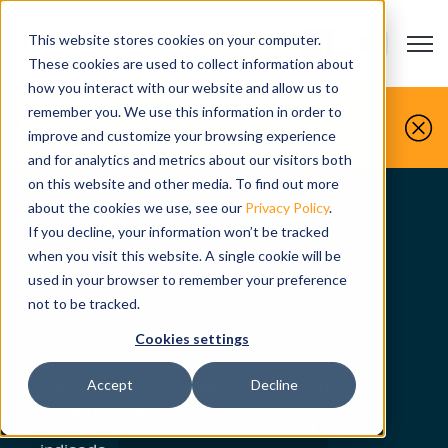
This website stores cookies on your computer.
Open m
CONTACTO
Show submenu
These cookies are used to collect information about
how you interact with our website and allow us to
Tú lo fabricas, nosotros lo simulamos.
remember you. We use this information in order to
improve and customize your browsing experience
Reserva hoy tu demostración gratuita.
and for analytics and metrics about our visitors both
on this website and other media. To find out more
about the cookies we use, see our
Privacy Policy
.
Póngase en
If you decline, your information won’t be tracked
when you visit this website. A single cookie will be
contacto con
used in your browser to remember your preference
nosotros
not to be tracked.
Cookies settings
Si necesitas soporte técnico, información
Accept
Decline
sobre ventas o simplemente tiene una
pregunta urgente sobre el software de
simulación CNC Vericut, estás en el lugar