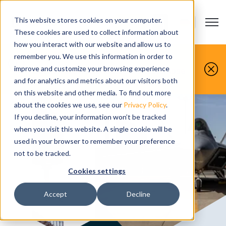
This website stores cookies on your computer.
Open m
KONTAKT
Show submenu
These cookies are used to collect information about
how you interact with our website and allow us to
Sie machen es, wir simulieren es.
remember you. We use this information in order to
improve and customize your browsing experience
Buchen Sie noch heute Ihre kostenlose
Demo.
and for analytics and metrics about our visitors both
on this website and other media. To find out more
about the cookies we use, see our
Privacy Policy
.
If you decline, your information won’t be tracked
when you visit this website. A single cookie will be
used in your browser to remember your preference
not to be tracked.
Cookies settings
Accept
Decline