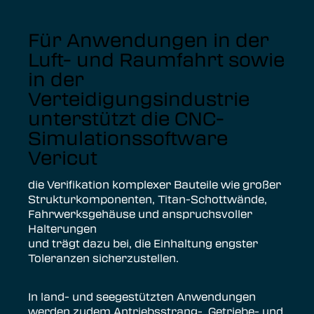
Für Anwendungen in der
Luft- und Raumfahrt sowie
in der
Verteidigungsindustrie
unterstützt die CNC-
Simulationssoftware
Vericut
die Verifikation komplexer Bauteile wie großer
Strukturkomponenten, Titan-Schottwände,
Fahrwerksgehäuse und anspruchsvoller
Halterungen
und trägt dazu bei, die Einhaltung engster
Toleranzen sicherzustellen.
In land- und seegestützten Anwendungen
werden zudem Antriebsstrang-, Getriebe- und