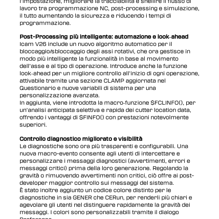
l’impostazione, migliorare la tracciabilità e snellire il flusso di
lavoro tra programmazione NC, post-processing e simulazione,
il tutto aumentando la sicurezza e riducendo i tempi di
programmazione.
Post-Processing più intelligente: automazione e look‑ahead
Icam V26 include un nuovo algoritmo automatico per il
bloccaggio/sbloccaggio degli assi rotativi, che ora gestisce in
modo più intelligente la funzionalità in base al movimento
dell’asse e al tipo di operazione. Introduce anche la funzione
look‑ahead per un migliore controllo all’inizio di ogni operazione,
attivabile tramite una sezione CLAMP aggiornata nel
Questionario e nuove variabili di sistema per una
personalizzazione avanzata.
In aggiunta, viene introdotta la macro‑funzione $FCLINFO(), per
un’analisi anticipata selettiva e rapida dei cutter location data,
offrendo i vantaggi di $FINFO() con prestazioni notevolmente
superiori.
Controllo diagnostico migliorato e visibilità
Le diagnostiche sono ora più trasparenti e configurabili. Una
nuova macro-evento consente agli utenti di intercettare e
personalizzare i messaggi diagnostici (avvertimenti, errori e
messaggi critici) prima della loro generazione. Regolando la
gravità o rimuovendo avvertimenti non critici, ciò offre ai post-
developer maggior controllo sui messaggi del sistema.
È stato inoltre aggiunto un codice colore distinto per le
diagnostiche in sia GENER che CERun, per renderli più chiari e
agevolare gli utenti nel distinguere rapidamente la gravità dei
messaggi. I colori sono personalizzabili tramite il dialogo