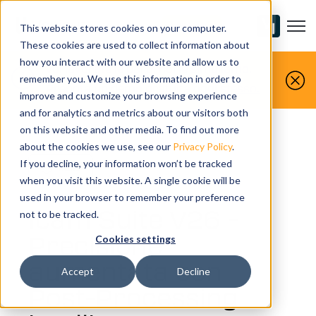
Open m
CONTATTACI
This website stores cookies on your computer.
These cookies are used to collect information about
how you interact with our website and allow us to
Voi lavorate le parti, noi le simuliamo.
remember you. We use this information in order to
Prenota un demo gratuita oggi stesso.
improve and customize your browsing experience
and for analytics and metrics about our visitors both
on this website and other media. To find out more
about the cookies we use, see our
Privacy Policy
.
If you decline, your information won’t be tracked
NEWS
when you visit this website. A single cookie will be
used in your browser to remember your preference
Icam Suite V26 –
not to be tracked.
Precisione
Cookies settings
aumentata con
Accept
Decline
Post-Processing