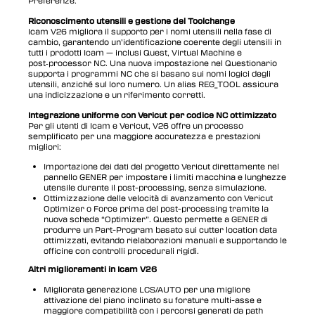
Preferenze.
Riconoscimento utensili e gestione del Toolchange
Icam V26 migliora il supporto per i nomi utensili nella fase di
cambio, garantendo un’identificazione coerente degli utensili in
tutti i prodotti Icam — inclusi Quest, Virtual Machine e
post‑processor NC. Una nuova impostazione nel Questionario
supporta i programmi NC che si basano sui nomi logici degli
utensili, anziché sul loro numero. Un alias REG_TOOL assicura
una indicizzazione e un riferimento corretti.
Integrazione uniforme con Vericut per codice NC ottimizzato
Per gli utenti di Icam e Vericut, V26 offre un processo
semplificato per una maggiore accuratezza e prestazioni
migliori:
Importazione dei dati del progetto Vericut direttamente nel
pannello GENER per impostare i limiti macchina e lunghezze
utensile durante il post-processing, senza simulazione.
Ottimizzazione delle velocità di avanzamento con Vericut
Optimizer o Force prima del post-processing tramite la
nuova scheda “Optimizer”. Questo permette a GENER di
produrre un Part-Program basato sui cutter location data
ottimizzati, evitando rielaborazioni manuali e supportando le
officine con controlli procedurali rigidi.
Altri miglioramenti in Icam V26
Migliorata generazione LCS/AUTO per una migliore
attivazione del piano inclinato su forature multi-asse e
maggiore compatibilità con i percorsi generati da path