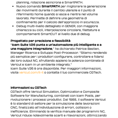
planning, rotazione asincrona e SmartPATH.
Nuovo comando
SmartPATH
per migliorare la generazione
dei movimenti durante il cambio utensile e il punto di
riferimento home quando si esce e rientra nel volume
lavorato. Permette di definire una geometria di
confinamento per il calcolo dell’approccio in sicurezza.
Debug multi-livello dettagliato in GENER, con maggiore
chiarezza su cicli, interpolazione circolare, filettature e
comportamenti SmartCUT al livello due di debug.
Progettato per precisione e flessibilità
“
Icam Suite V26 punta a un’automazione più intelligente e a
una maggiore integrazione
,” ha dichiarato Patrice Bastien,
Manager Ricerca e Sviluppo Post-Processor. “Stiamo rendendo
più semplice per i produttori configurare, controllare e fidarsi
dei loro output NC, sfruttando appieno la potenza combinata di
Vericut e Icam in un ambiente integrato.”
Icam Suite V26 è ora disponibile. Per maggiori informazioni,
visita
vericut.com/it-it
o contatta il tuo commerciale CGTech.
Informazioni su CGTech
CGTech offre Vericut Simulation, Optimization e Composite
Software for Manufacturing, combinati con Icam Posts, per
rivoluzionare i processi produttivi. Dal 1988, il software Vericut
è lo standard di settore per la simulazione delle lavorazioni
CNC, finalizzato all’individuazione di errori, collisioni o
inefficienze. Eliminando la verifica manuale dei programmi NC,
Vericut riduce notevolmente scarti e rilavorazioni, ottimizzando