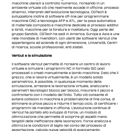
macchine utensili a controllo numerico, ricreando in un
ambiente virtuale ciò che realmente accade in officina: processi
dinamici, interpreti dell’evoluzione tecnologica. CGTech è
sviluppatore inoltre di software off-line per programmare
macchine CNC a tecnologia AFP e ATL, per la posa automatica
di materiale composito e macchine dedicate ai processi additivi
e ibridi, macchine per la foratura e rivettatura. Oggi parte del
gruppo Sandvik, CGTech ha sedi in America, Europa e Asia e una
rete mondiale di rivenditori, con utenti dei software Vericut che
appartengono ad aziende di ogni dimensione, Università, Centri
di ricerca, scuole professionali, enti statali.
Vericut e la simulazione
Il software Vericut permette di ricreare un centro di lavoro
virtuale e simulare i programmi NC in formato ISO post
processati o creati manualmente a bordo macchina. Dato che il
grezzo, che si lavora virtualmente, è un modello solido
parametrico, è possibile, in qualunque momento della
simulazione, arrestare la lavorazione virtuale, analizzare i
parametri tecnologici blocco per blocco, misurare il pezzo e
confrontarlo con il modello del finito. Tutto ciò consente di
evitare collisioni in macchina e problematiche di fine corsa, di
eliminare la prova pezzo e ridurre il tempo ciclo, di certificare i
programmi da mandare in officina. L’evoluzione continua di
Vericut ha portato allo sviluppo di Force, un modulo di
ottimizzazione che permette di scoprire gli aspetti meno
tangibili delle inefficienze delle lavorazioni. Force analizza e
ottimizza le condizioni di taglio nel corso del processo di
asportazione, calcola nuove velocità di avanzamento,