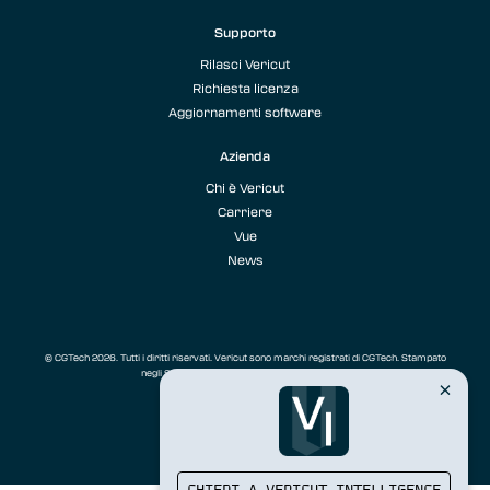
Supporto
Rilasci Vericut
Richiesta licenza
Aggiornamenti software
Azienda
Chi è Vericut
Carriere
Vue
News
© CGTech 2026. Tutti i diritti riservati. Vericut sono marchi registrati di CGTech. Stampato
negli Stati Uniti.
Informazioni privacy & cookies