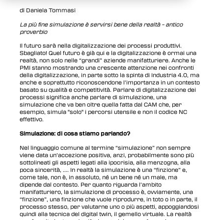
di Daniela Tommasi
La più fine simulazione è servirsi bene della realtà – antico
proverbio
Il futuro sarà nella digitalizzazione dei processi produttivi.
Sbagliato! Quel futuro è già qui e la digitalizzazione è ormai una
realtà, non solo nelle “grandi” aziende manifatturiere. Anche le
PMI stanno mostrando una crescente attenzione nei confronti
della digitalizzazione, in parte sotto la spinta di Industria 4.0, ma
anche e soprattutto riconoscendone l’importanza in un contesto
basato su qualità e competitività. Parlare di digitalizzazione dei
processi significa anche parlare di simulazione, una
simulazione che va ben oltre quella fatta dal CAM che, per
esempio, simula "solo" i percorsi utensile e non il codice NC
effettivo.
Simulazione: di cosa stiamo parlando?
Nel linguaggio comune al termine “simulazione” non sempre
viene data un’accezione positiva, anzi, probabilmente sono più
sottolineati gli aspetti legati alla ipocrisia, alla menzogna, alla
poca sincerità, .... In realtà la simulazione è una “finzione” e,
come tale, non è, in assoluto, né un bene né un male, ma
dipende dal contesto. Per quanto riguarda l’ambito
manifatturiero, la simulazione di processo è, ovviamente, una
“finzione”, una finzione che vuole riprodurre, in toto o in parte, il
processo stesso, per valutarne uno o più aspetti, appoggiandosi
quindi alla tecnica del digital twin, il gemello virtuale. La realtà