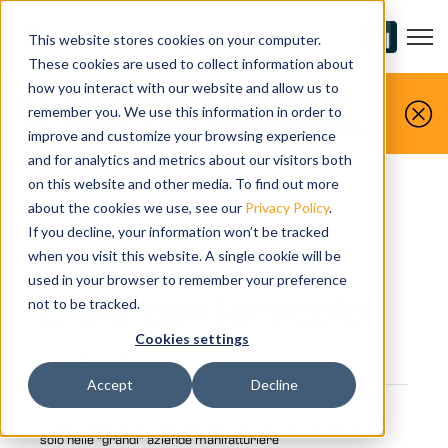
Open m
CONTATTACI
This website stores cookies on your computer.
These cookies are used to collect information about
how you interact with our website and allow us to
Voi lavorate le parti, noi le simuliamo.
remember you. We use this information in order to
Prenota un demo gratuita oggi stesso.
improve and customize your browsing experience
and for analytics and metrics about our visitors both
on this website and other media. To find out more
about the cookies we use, see our
Privacy Policy
.
If you decline, your information won’t be tracked
NEWS
when you visit this website. A single cookie will be
used in your browser to remember your preference
E' già qui! (articolo)
not to be tracked.
Cookies settings
8 MIN READ TIME
Accept
Decline
Il futuro è già qui e la digitalizzazione è ormai una realtà, non
solo nelle “grandi” aziende manifatturiere