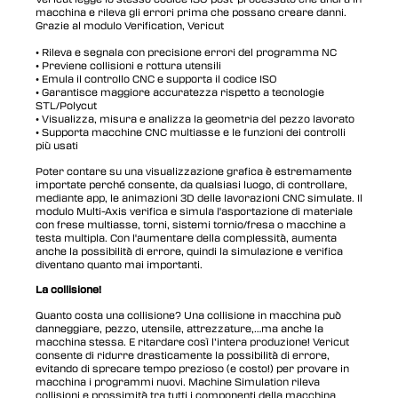
macchina e rileva gli errori prima che possano creare danni.
Grazie al modulo Verification, Vericut
• Rileva e segnala con precisione errori del programma NC
• Previene collisioni e rottura utensili
• Emula il controllo CNC e supporta il codice ISO
• Garantisce maggiore accuratezza rispetto a tecnologie
STL/Polycut
• Visualizza, misura e analizza la geometria del pezzo lavorato
• Supporta macchine CNC multiasse e le funzioni dei controlli
più usati
Poter contare su una visualizzazione grafica è estremamente
importate perché consente, da qualsiasi luogo, di controllare,
mediante app, le animazioni 3D delle lavorazioni CNC simulate. Il
modulo Multi-Axis verifica e simula l'asportazione di materiale
con frese multiasse, torni, sistemi tornio/fresa o macchine a
testa multipla. Con l'aumentare della complessità, aumenta
anche la possibilità di errore, quindi la simulazione e verifica
diventano quanto mai importanti.
La collisione!
Quanto costa una collisione? Una collisione in macchina può
danneggiare, pezzo, utensile, attrezzature,…ma anche la
macchina stessa. E ritardare così l’intera produzione! Vericut
consente di ridurre drasticamente la possibilità di errore,
evitando di sprecare tempo prezioso (e costo!) per provare in
macchina i programmi nuovi. Machine Simulation rileva
collisioni e prossimità tra tutti i componenti della macchina