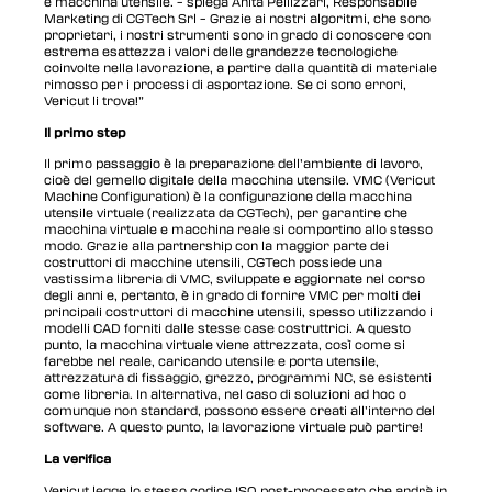
e macchina utensile. – spiega Anita Pellizzari, Responsabile
Marketing di CGTech Srl – Grazie ai nostri algoritmi, che sono
proprietari, i nostri strumenti sono in grado di conoscere con
estrema esattezza i valori delle grandezze tecnologiche
coinvolte nella lavorazione, a partire dalla quantità di materiale
rimosso per i processi di asportazione. Se ci sono errori,
Vericut li trova!”
Il primo step
Il primo passaggio è la preparazione dell’ambiente di lavoro,
cioè del gemello digitale della macchina utensile. VMC (Vericut
Machine Configuration) è la configurazione della macchina
utensile virtuale (realizzata da CGTech), per garantire che
macchina virtuale e macchina reale si comportino allo stesso
modo. Grazie alla partnership con la maggior parte dei
costruttori di macchine utensili, CGTech possiede una
vastissima libreria di VMC, sviluppate e aggiornate nel corso
degli anni e, pertanto, è in grado di fornire VMC per molti dei
principali costruttori di macchine utensili, spesso utilizzando i
modelli CAD forniti dalle stesse case costruttrici. A questo
punto, la macchina virtuale viene attrezzata, così come si
farebbe nel reale, caricando utensile e porta utensile,
attrezzatura di fissaggio, grezzo, programmi NC, se esistenti
come libreria. In alternativa, nel caso di soluzioni ad hoc o
comunque non standard, possono essere creati all’interno del
software. A questo punto, la lavorazione virtuale può partire!
La verifica
Vericut legge lo stesso codice ISO post-processato che andrà in