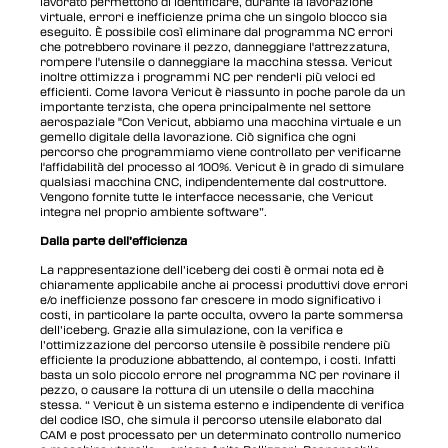
lavorato permettono di identificare, durante la lavorazione
virtuale, errori e inefficienze prima che un singolo blocco sia
eseguito. È possibile così eliminare dal programma NC errori
che potrebbero rovinare il pezzo, danneggiare l'attrezzatura,
rompere l'utensile o danneggiare la macchina stessa. Vericut
inoltre ottimizza i programmi NC per renderli più veloci ed
efficienti. Come lavora Vericut è riassunto in poche parole da un
importante terzista, che opera principalmente nel settore
aerospaziale "Con Vericut, abbiamo una macchina virtuale e un
gemello digitale della lavorazione. Ciò significa che ogni
percorso che programmiamo viene controllato per verificarne
l'affidabilità del processo al 100%. Vericut è in grado di simulare
qualsiasi macchina CNC, indipendentemente dal costruttore.
Vengono fornite tutte le interfacce necessarie, che Vericut
integra nel proprio ambiente software”.
Dalla parte dell’efficienza
La rappresentazione dell’iceberg dei costi è ormai nota ed è
chiaramente applicabile anche ai processi produttivi dove errori
e/o inefficienze possono far crescere in modo significativo i
costi, in particolare la parte occulta, ovvero la parte sommersa
dell’iceberg. Grazie alla simulazione, con la verifica e
l’ottimizzazione del percorso utensile è possibile rendere più
efficiente la produzione abbattendo, al contempo, i costi. Infatti
basta un solo piccolo errore nel programma NC per rovinare il
pezzo, o causare la rottura di un utensile o della macchina
stessa. “ Vericut è un sistema esterno e indipendente di verifica
del codice ISO, che simula il percorso utensile elaborato dal
CAM e post processato per un determinato controllo numerico