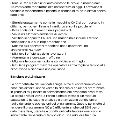
utensile. Ma c’è di più: quanto costano le prove in macchina?
Nell’ambiente manifatturiero competitivo di oggi, il software di
verifica è fondamentale perché in pratica elimina la prova pezzo
dato che:
• Simula esattamente come le macchine CNC si comportano in
officina, per poter rilevare in anticipo errori e problemi.
• Evita collisioni in macchina e prossimità
• Visualizza l’intero ambiente di lavoro
• Verifica le capacità CNC di una macchina e riduce il tempo
necessario alla sua implementazione
• Mostra agli operatori macchina cosa aspettarsi da
programmi NC nuovi
• Migliora l’efficienza delle lavorazioni
• Aumenta la sicurezza in officina
• Migliora la documentazione con video e immagini
• Istruisce programmatori e operatori senza togliere tempo alla
produzione o rischiare una collisione
Simulare e ottimizzare
La competitività dei mercati spinge, oltre al contenimento del
possibile errore, anche verso la ricerca di soluzioni ottimizzate,
in grado di migliorare le performance del processo produttivo.
La peculiarità di Vericut Force è che si tratta di un modulo
basato sulla fisica, che analizza e ottimizza le condizioni di
taglio durante le operazioni del programma. Questo permette di
rendere il programma NC più efficiente anche del 25% per un
dato materiale, utensile e condizioni della lavorazione, con un
importante risparmio di tempo ciclo, una migliore finitura