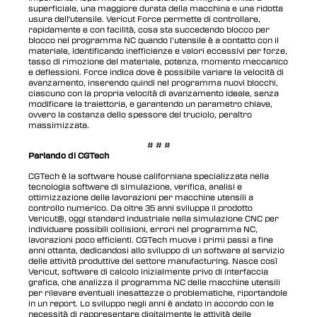
superficiale, una maggiore durata della macchina e una ridotta
usura dell'utensile. Vericut Force permette di controllare,
rapidamente e con facilità, cosa sta succedendo blocco per
blocco nel programma NC quando l’utensile è a contatto con il
materiale, identificando inefficienze e valori eccessivi per forze,
tasso di rimozione del materiale, potenza, momento meccanico
e deflessioni. Force indica dove è possibile variare la velocità di
avanzamento, inserendo quindi nel programma nuovi blocchi,
ciascuno con la propria velocità di avanzamento ideale, senza
modificare la traiettoria, e garantendo un parametro chiave,
ovvero la costanza dello spessore del truciolo, peraltro
massimizzata.
# # #
Parlando di CGTech
CGTech è la software house californiana specializzata nella
tecnologia software di simulazione, verifica, analisi e
ottimizzazione delle lavorazioni per macchine utensili a
controllo numerico. Da oltre 35 anni sviluppa il prodotto
Vericut®, oggi standard industriale nella simulazione CNC per
individuare possibili collisioni, errori nel programma NC,
lavorazioni poco efficienti. CGTech muove i primi passi a fine
anni ottanta, dedicandosi allo sviluppo di un software al servizio
delle attività produttive del settore manufacturing. Nasce così
Vericut, software di calcolo inizialmente privo di interfaccia
grafica, che analizza il programma NC delle macchine utensili
per rilevare eventuali inesattezze o problematiche, riportandole
in un report. Lo sviluppo negli anni è andato in accordo con le
necessità di rappresentare digitalmente le attività delle