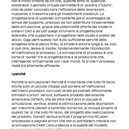
non è molto lontana da ciò che, qualche anno fa, qualcuno
sosteneva: il gemello virtuale permetterà di ‘predire il futuro’,
così da poter concretizzare l’efficienza delle lavorazioni,
riuscendo a massimizzare gli investimenti sostenuti. La
progettazione di qualsiasi componente già si avvantaggia da
tempo del supporto, prezioso se non addirittura fondamentale,
della simulazione, grazie alle potenzialità offerte dai moderni
sistemi CAD e da tutti quegli strumenti di progettazione
avanzata, che supportano il progettista nello studio e analisi del
pezzo. Oggi però questo non è più sufficiente perché dalla
progettazione al pezzo finito, la strada è ancora lunga e, se così
si può dire, densa di insidie, fondamentalmente riconducibili
all’inefficienza di processo. La simulazione di processo è una
sorta di “ponte” fra la progettazione e la produzione che,
interagendo virtualmente con i due mondi, fa sì che il processo
reale sia altamente efficiente.
I perché
Perché la simulazione? Perché è importante che tutto fili liscio.
Anche solo un piccolo intoppo può portare all’inefficienza
dell’intero processo, con costi diretti ed indiretti difficilmente
stimabili a priori. Vericut, software prodotto dall’azienda
americana CGTech, che da oltre trent’anni si occupa di
simulazione, verifica, analisi e ottimizzazione delle lavorazioni
per macchine utensili a controllo numerico, si occupa proprio di
questo: far sì che tutto fili liscio, dal progetto alla realizzazione
del prodotto. Come? Vericut simula il programma NC post-
processato e segnala errori che non si potrebbero rilevare con
la simulazione CAM! L’accuratezza e la qualità del modello