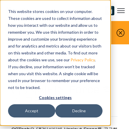
Open m
연락처
This website stores cookies on your computer.
These cookies are used to collect information about
how you interact with our website and allow us to
remember you. We use this information in order to
지금 무료로 Vericut을 사용해 보세요
improve and customize your browsing experience
and for analytics and metrics about our visitors both
on this website and other media. To find out more
about the cookies we use, see our
Privacy Policy
.
If you decline, your information won’t be tracked
NEWS
when you visit this website. A single cookie will be
used in your browser to remember your preference
(주)티씨티에 Force 추
not to be tracked.
가 공급
Cookies settings
Accept
Decline