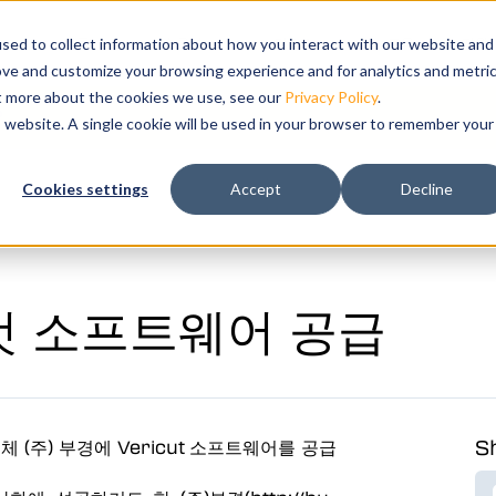
Show submenu for 제품
제품
Show submenu for 솔루션
솔루션
Show submenu for 리소스
리소스
교육
Sho
지원
sed to collect information about how you interact with our website and
ove and customize your browsing experience and for analytics and metri
ut more about the cookies we use, see our
Privacy Policy
.
요
is website. A single cookie will be used in your browser to remember your
성하여 가공의
Cookies settings
Accept
Decline
레이션 및 분석
컷 소프트웨어 공급
Sh
체 (주) 부경에 Vericut 소프트웨어를 공급