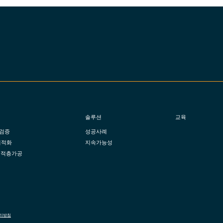
솔루션
교육
검증
성공사례
 최적화
지속가능성
 적층가공
리방침