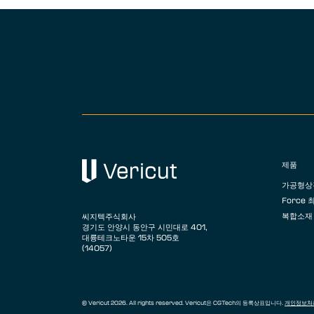
제품
가공형상
Force
복합소재
씨지텍주식회사
경기도 안양시 동안구 시민대로 401,
대륭테크노타운 15차 505호
(14057)
© Vericut 2026. All rights reserved. Vericut은 CGTech의 등록상표입니다.
개인정보처