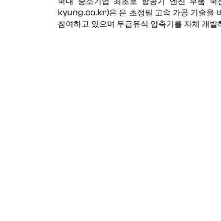
국내 중소기업 최초로 항공기 엔진 부품 국산화에
Vericut AUTO-DIFF™
kyung.co.kr)은 은 초정밀 고속 가공 기술
장비 프로빙
참여하고 있으며 무급유식 압축기를 자체 개발
그라인더 드레싱
Force 최적화
Vericut Machine Connectivity
Vericut 인터페이스
적층 제조 시뮬레이션 소프트웨어
복합소재 적층가공 솔루션
복합소재 적층가공 시뮬레이션
(VCS)
복합소재 적층가공 프로그래밍
(VCP)
Optimizer